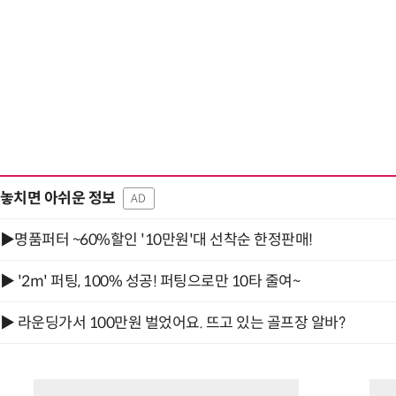
놓치면 아쉬운 정보
AD
▶명품퍼터 ~60%할인 '10만원'대 선착순 한정판매!
▶ '2m' 퍼팅, 100% 성공! 퍼팅으로만 10타 줄여~
▶ 라운딩가서 100만원 벌었어요. 뜨고 있는 골프장 알바?