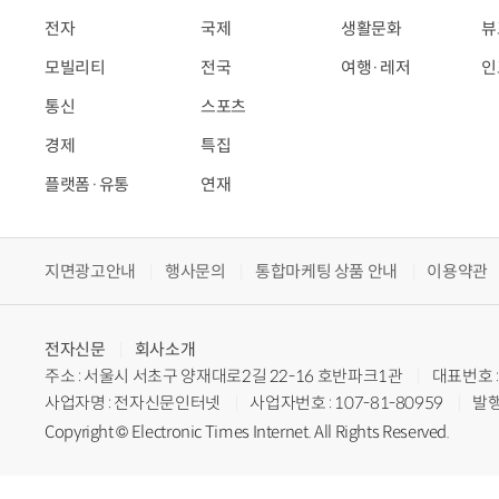
전자
국제
생활문화
뷰
모빌리티
전국
여행·레저
인
통신
스포츠
경제
특집
플랫폼·유통
연재
지면광고안내
행사문의
통합마케팅 상품 안내
이용약관
전자신문
회사소개
주소 : 서울시 서초구 양재대로2길 22-16 호반파크1관
대표번호 : 
사업자명 : 전자신문인터넷
사업자번호 : 107-81-80959
발행
Copyright © Electronic Times Internet. All Rights Reserved.