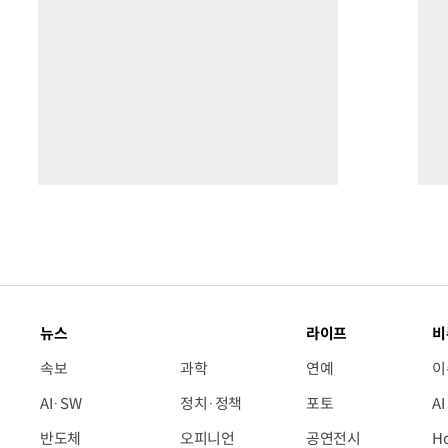
뉴스
라이프
비
속보
과학
연예
이
AI·SW
정치·정책
포토
A
반도체
오피니언
공연전시
H