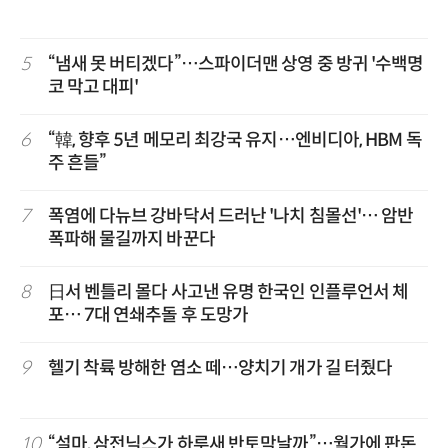
5
“냄새 못 버티겠다”…스파이더맨 상영 중 방귀 '수백명
코 막고 대피'
6
“韓, 향후 5년 메모리 최강국 유지…엔비디아, HBM 독
주 흔들”
7
폭염에 다뉴브 강바닥서 드러난 '나치 침몰선'… 암반
폭파해 물길까지 바꾼다
8
日서 벤틀리 몰다 사고낸 유명 한국인 인플루언서 체
포… 7대 연쇄추돌 후 도망가
9
헬기 착륙 방해한 염소 떼…양치기 개가 길 터줬다
10
“설마, 삼전닉스가 하루새 반토막날까”…월가에 판돈