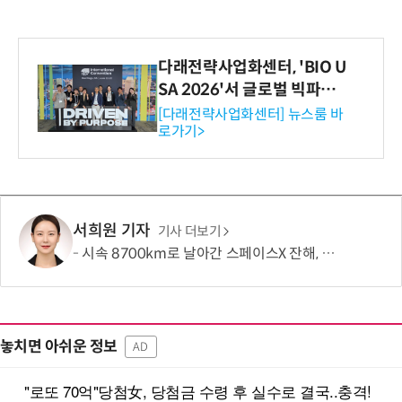
다래전략사업화센터, 'BIO U
SA 2026'서 글로벌 빅파마
와의 비즈니스 미팅 지원…K
[다래전략사업화센터] 뉴스룸 바
로가기>
-바이오 해외 진출 교두보 확
보
서희원 기자
기사 더보기
시속 8700km로 날아간 스페이스X 잔해, 달에 '30m' 분화구 남겼다
놓치면 아쉬운 정보
AD