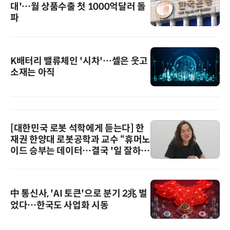
대'…월 상품수출 첫 1000억달러 돌
파
K배터리 밸류체인 '시차'…셀은 웃고
소재는 아직
[대한민국 로봇 석학에게 듣는다] 한
재권 한양대 로봇공학과 교수 “휴머노
이드 승부는 데이터…결국 '일 잘하는
로봇'이 시장을 지배한다”
中 통신사, 'AI 토큰'으로 분기 2兆 벌
었다…한국도 사업화 시동