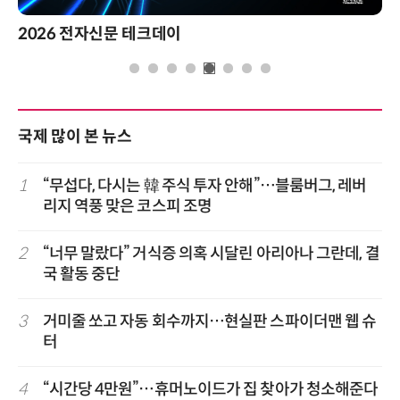
2026 전자신문 테크데이
국제 많이 본 뉴스
1
“무섭다, 다시는 韓 주식 투자 안해”…블룸버그, 레버
리지 역풍 맞은 코스피 조명
2
“너무 말랐다” 거식증 의혹 시달린 아리아나 그란데, 결
국 활동 중단
3
거미줄 쏘고 자동 회수까지…현실판 스파이더맨 웹 슈
터
4
“시간당 4만원”…휴머노이드가 집 찾아가 청소해준다