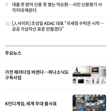
9
대출 못 받아 신용 못 쌓는 악순환…서민 신용평가 사
각지대 메운다
10
[人사이트] 조성일 KDAC 대표 “국세청 수탁은 시작…
공공 가상자산 표준 만들겠다”
주요뉴스
가전 패러다임 바뀐다…파나소닉도
구독사업
K인디게임, 세계 무대 출사표