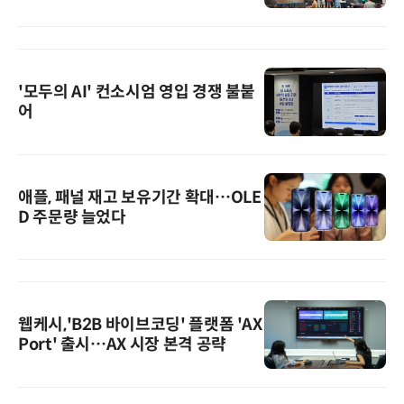
'모두의 AI' 컨소시엄 영입 경쟁 불붙
어
애플, 패널 재고 보유기간 확대…OLE
D 주문량 늘었다
웹케시,'B2B 바이브코딩' 플랫폼 'AX
Port' 출시…AX 시장 본격 공략