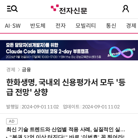
AI·SW
반도체
전자
모빌리티
통신
경제
경제
금융
한화생명, 국내외 신용평가서 모두 '등
급 전망' 상향
발행일 : 2024-09-01 11:02
업데이트 : 2024-09-01 11:02
최신 기술 트렌드와 산업별 적용 사례, 실질적인 실행 전략을 공유 (9/18 양재역)