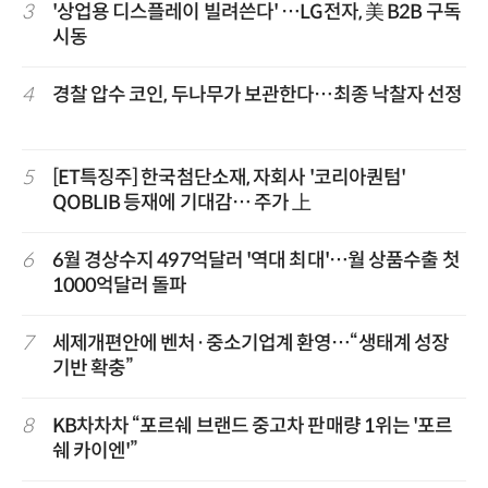
3
'상업용 디스플레이 빌려쓴다' …LG전자, 美 B2B 구독
시동
4
경찰 압수 코인, 두나무가 보관한다…최종 낙찰자 선정
5
[ET특징주] 한국첨단소재, 자회사 '코리아퀀텀'
QOBLIB 등재에 기대감… 주가 上
6
6월 경상수지 497억달러 '역대 최대'…월 상품수출 첫
1000억달러 돌파
7
세제개편안에 벤처·중소기업계 환영…“생태계 성장
기반 확충”
8
KB차차차 “포르쉐 브랜드 중고차 판매량 1위는 '포르
쉐 카이엔'”