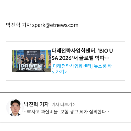
박진혁 기자 spark@etnews.com
다래전략사업화센터, 'BIO U
SA 2026'서 글로벌 빅파마
와의 비즈니스 미팅 지원…K
[다래전략사업화센터] 뉴스룸 바
로가기>
-바이오 해외 진출 교두보 확
보
박진혁 기자
기사 더보기
車사고 과실비율·보험 광고 AI가 심의한다…손보협회, 분석 시스템 구축