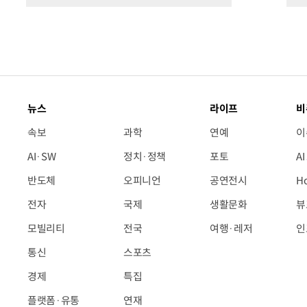
뉴스
라이프
비
속보
과학
연예
이
AI·SW
정치·정책
포토
A
반도체
오피니언
공연전시
H
전자
국제
생활문화
뷰
모빌리티
전국
여행·레저
인
통신
스포츠
경제
특집
플랫폼·유통
연재