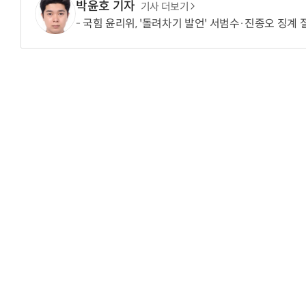
박윤호 기자
기사 더보기
국힘 윤리위, '돌려차기 발언' 서범수·진종오 징계 
“계속 쫓아왔다”…도망치던 우크라 민간