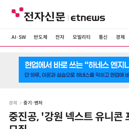
AI·SW
반도체
전자
모빌리티
통신
경제
경제
중기·벤처
중진공, '강원 넥스트 유니콘 