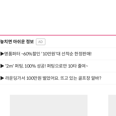
놓치면 아쉬운 정보
AD
▶명품퍼터 ~60%할인 '10만원'대 선착순 한정판매!
▶ '2m' 퍼팅, 100% 성공! 퍼팅으로만 10타 줄여~
▶ 라운딩가서 100만원 벌었어요. 뜨고 있는 골프장 알바?