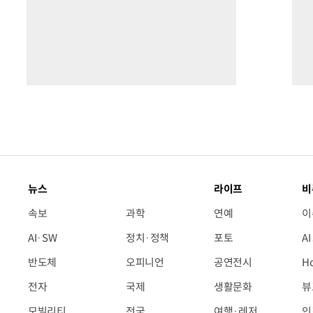
뉴스
라이프
비
속보
과학
연예
이
AI·SW
정치·정책
포토
A
반도체
오피니언
공연전시
H
전자
국제
생활문화
뷰
모빌리티
전국
여행·레저
인