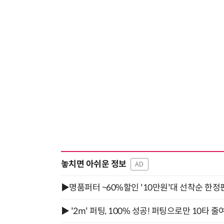
놓치면 아쉬운 정보
AD
▶명품퍼터 ~60%할인 '10만원'대 선착순 한정
▶ '2m' 퍼팅, 100% 성공! 퍼팅으로만 10타 줄