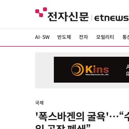
AI·SW
반도체
전자
모빌리티
통
국제
'폭스바겐의 굴욕'…“