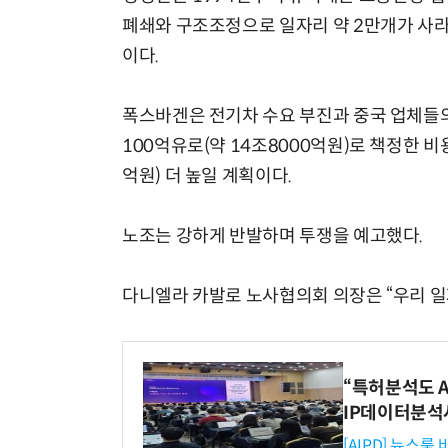
폐쇄와 구조조정으로 일자리 약 2만개가 사라질
이다.
폭스바겐은 전기차 수요 부진과 중국 업체들의
100억유로(약 14조8000억원)로 책정한 비
억원) 더 높일 계획이다.
노조는 강하게 반발하며 투쟁을 예고했다.
다니엘라 카발로 노사협의회 의장은 “우리 일
“특허분석도 AI
IP데이터분석
[AIPD] 뉴스룸