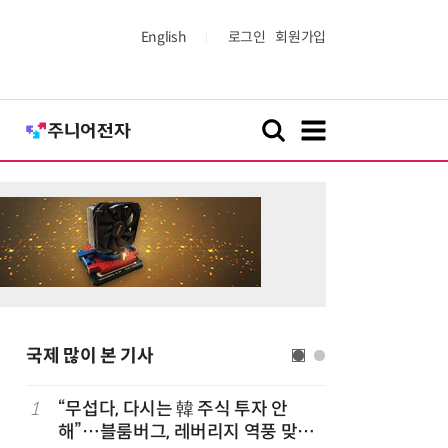
English
로그인
회원가입
국제 많이 본 기사
1
“무섭다, 다시는 韓 주식 투자 안
6
“시간당 
해”…블룸버그, 레버리지 역풍 맞은
찾아가 