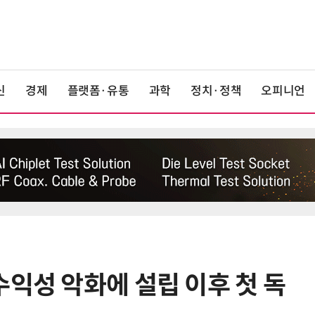
신
경제
플랫폼·유통
과학
정치·정책
오피니언
수익성 악화에 설립 이후 첫 독
6
“시간당 4만원”…휴머노이드가 집
찾아가 청소해준다