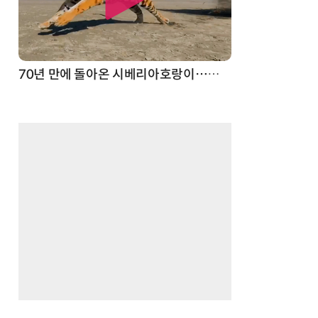
70년 만에 돌아온 시베리아호랑이…카자흐스탄 야생에 풀렸다