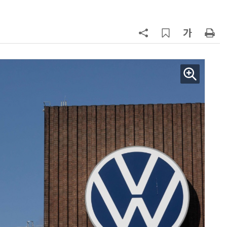
7
“韓, 향후 5년 메모리 최강국 유지…
엔비디아, HBM 독주 흔들”
8
[테크 차이나] DeepSeek V4 Flash
1위… 중국 모델 강세 지속
(OpenRouter 주간 AI 모델 사용량
순위)
9
19세 공주도 입대…덴마크, 국방력
강화 속 군 복무 시작
10
日서 벤틀리 몰다 사고낸 유명 한국
인 인플루언서 체포… 7대 연쇄추돌
후 도망가