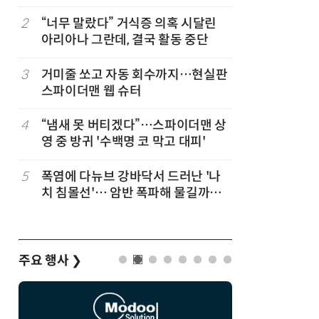
코스피 조명
2
“너무 말랐다” 거식증 의혹 시달린
7
“韓, 향
아리아나 그란데, 결국 활동 중단
엔비디아,
3
거미줄 쏘고 자동 회수까지…현실판
8
[테크 차이나
스파이더맨 웹 슈터
1위… 중
(OpenR
순위)
4
“냄새 못 버티겠다”…스파이더맨 상
9
19세 공
영 중 방귀 '수백명 코 막고 대피'
강화 속 
5
폭염에 다뉴브 강바닥서 드러난 '나
10
日서 벤틀
치 침몰선'… 암반 폭파해 물길까지
인 인플루
바꾼다
후 도망가
주요 행사
❯