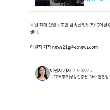
독일 최대 산별노조인 금속산업노조(IG메탈)
했다.
이원지 기자 news21g@etnews.com
이원지 기자
기사 더보기
[ET특징주]상상인증권, Sh수협은행