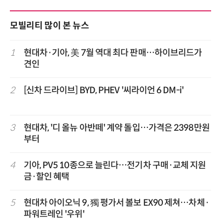
모빌리티 많이 본 뉴스
1
현대차·기아, 美 7월 역대 최다 판매…하이브리드가
견인
2
[신차 드라이브] BYD, PHEV '씨라이언 6 DM-i'
3
현대차, '디 올뉴 아반떼' 계약 돌입…가격은 2398만원
부터
4
기아, PV5 10종으로 늘린다…전기차 구매·교체 지원
금·할인 혜택
5
현대차 아이오닉 9, 獨 평가서 볼보 EX90 제쳐…차체·
파워트레인 '우위'