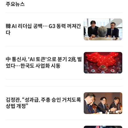
주요뉴스
韓 AI 리더십 공백… G3 동력 꺼져간
다
中 통신사, 'AI 토큰'으로 분기 2兆 벌
었다…한국도 사업화 시동
김정관, “성과급, 주총 승인 거치도록
상법 개정”