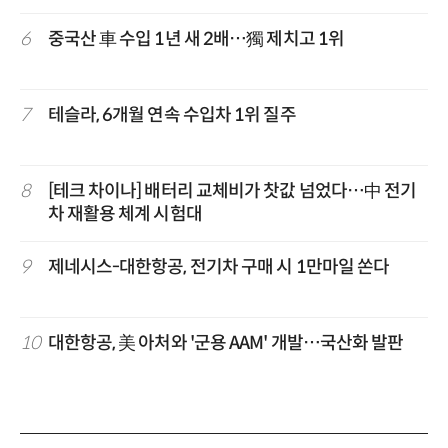
6
중국산 車 수입 1년 새 2배…獨 제치고 1위
7
테슬라, 6개월 연속 수입차 1위 질주
8
[테크 차이나] 배터리 교체비가 찻값 넘었다…中 전기
차 재활용 체계 시험대
9
제네시스-대한항공, 전기차 구매 시 1만마일 쏜다
10
대한항공, 美 아처와 '군용 AAM' 개발…국산화 발판