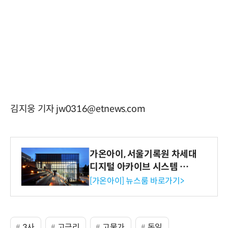
김지웅 기자 jw0316@etnews.com
가온아이, 서울기록원 차세대
디지털 아카이브 시스템 구축
수행
[가온아이] 뉴스룸 바로가기>
3사
고금리
고물가
독일