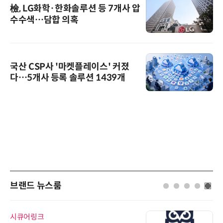
檢, LG화학·한화솔루션 등 7개사 압
수수색…담합 의혹
국산 CSP사 '마켓플레이스' 커졌
다…5개사 등록 솔루션 1439개
브랜드 뉴스룸
시큐어링크