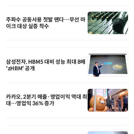
주파수 공동사용 첫발 뗀다…무선 마
이크 대상 실증 착수
삼성전자, HBM5 대비 성능 최대 8배
'zHBM' 공개
카카오, 2분기 매출·영업이익 역대 최
대…영업익 36% 증가