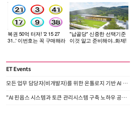
ET Events
모든 업무 담당자(비개발자)를 위한 온톨로지 기반 AI 지식체계 설계 1-day 워크숍 8월 20일 개최
"AI 핀옵스 시스템과 토큰 관리시스템 구축 노하우 공개" 잠실 한국광고문화회관 2층 대회의실 (8/21)