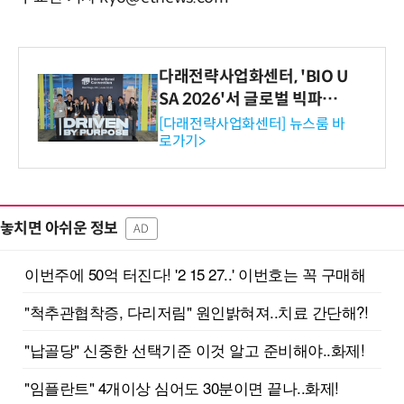
다래전략사업화센터, 'BIO U
SA 2026'서 글로벌 빅파마
와의 비즈니스 미팅 지원…K
[다래전략사업화센터] 뉴스룸 바
로가기>
-바이오 해외 진출 교두보 확
보
놓치면 아쉬운 정보
AD