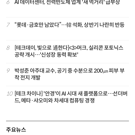
6
AI 데이터센터, 전력반도체 업계 '새 먹거리' 급부상
7
“롯데·금호만 남았다”…韓 석화, 상반기 나란히 반등
8
[테크데이, 빛으로 通한다]<3>머크, 실리콘 포토닉스
공략 개시…'신성장 동력 확보'
9
박성준 아주대 교수, 공기 중 수분으로 200㎛ 피부 부
착 전지 개발
10
[테크 차이나] '안경'이 AI 시대 새 플랫폼으로…선더버
드, 메타·샤오미와 차세대 컴퓨팅 경쟁
주요뉴스