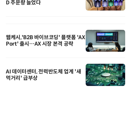
D 주문량 늘었다
웹케시,'B2B 바이브코딩' 플랫폼 'AX
Port' 출시…AX 시장 본격 공략
AI 데이터센터, 전력반도체 업계 '새
먹거리' 급부상