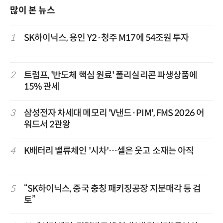
많이 본 뉴스
1
SK하이닉스, 용인 Y2·청주 M17에 54조원 투자
2
트럼프, '반도체 핵심 원료' 폴리실리콘 파생상품에
15% 관세
3
삼성전자 차세대 메모리 'V낸드·PIM', FMS 2026 어
워드서 2관왕
4
K배터리 밸류체인 '시차'…셀은 웃고 소재는 아직
5
“SK하이닉스, 중국 충칭 패키징공장 지분매각 등 검
토”