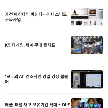
가전 패러다임 바뀐다…파나소닉도
구독사업
K인디게임, 세계 무대 출사표
'모두의 AI' 컨소시엄 영입 경쟁 불붙
어
애플, 패널 재고 보유기간 확대…OLE