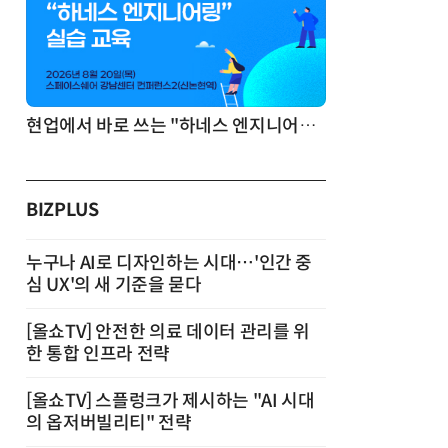
기반 정리·리서치·보고 자동화
현업에서 바로 쓰는 "하네스 엔지니어링" 실습 교육
BIZPLUS
누구나 AI로 디자인하는 시대…'인간 중
심 UX'의 새 기준을 묻다
[올쇼TV] 안전한 의료 데이터 관리를 위
한 통합 인프라 전략
[올쇼TV] 스플렁크가 제시하는 "AI 시대
의 옵저버빌리티" 전략