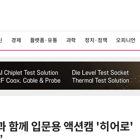
신
경제
플랫폼·유통
과학
정치·정책
오피니언
과 함께 입문용 액션캠 '히어로'
6
LG전자 “로니 판매량, 역대 최다…
기존 청소로봇 대비 3배 증가”