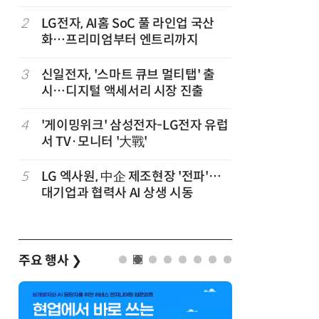
,
2
LG전자, AI홈 SoC 풀 라인업 국산
7
“상장폐지
화…프리미엄부터 엔트리까지
주가 부양
3
신일전자, '스마트 큐브 멀티탭' 출
8
[사설] 美
시…디지털 액세서리 시장 진출
지 대응을
4
'게이밍위크' 삼성전자-LG전자 유럽
9
쿠첸, 20
서 TV·모니터 '大戰'
시…“표정
5
LG 엑사원, 中企 제조현장 '전파'…
10
[포토] 
대기업과 협력사 AI 상생 시동
주요 행사
❯