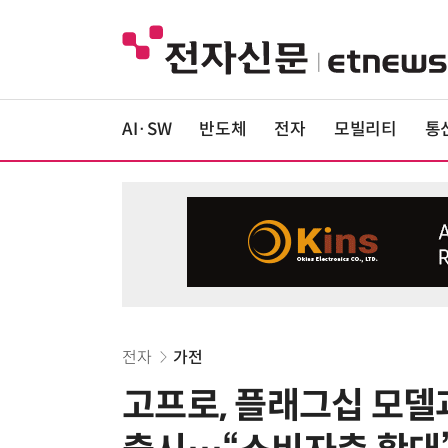
AI·SW
반도체
전자
모빌리티
통
전자
가전
고프로, 플래그십 모델