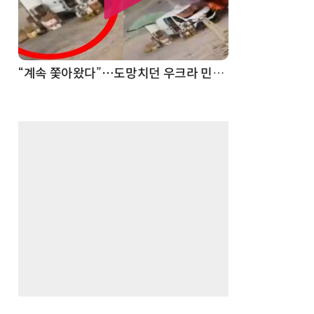
“계속 쫓아왔다”…도망치던 우크라 민간인 공격한 러 자폭 드론