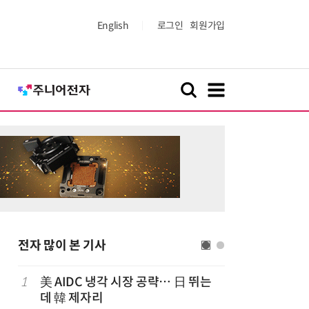
English
로그인
회원가입
전자 많이 본 기사
1
美 AIDC 냉각 시장 공략… 日 뛰는
6
LG전자 
데 韓 제자리
기존 청소