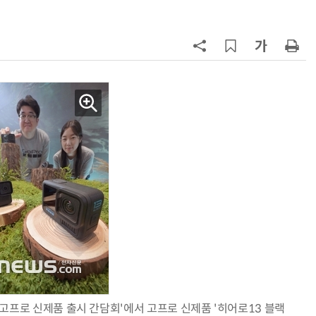
”
7
“상장폐지 막아라”…중소 가전 기업
주가 부양 '총력전'
8
[사설] 美 AIDC 냉각 시장, 우리도 현
지 대응을
9
쿠첸, 2026년형 '브레인 밥솥' 출
시…“표정으로 작동 상태 구분”
10
[포토] 폭염엔 물놀이지~
 고프로 신제품 출시 간담회'에서 고프로 신제품 '히어로13 블랙