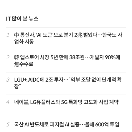
IT 많이 본 뉴스
1
中 통신사, 'AI 토큰'으로 분기 2兆 벌었다…한국도 사
업화 시동
2
韓 앱스토어 시장 5년 만에 38조원…개발자 90%에
無수수료
3
LGU+, AIDC에 2조 투자…“외부 조달 없이 단계적 확
장”
4
네이블, LG유플러스와 5G 특화망 고도화 사업 계약
5
국산 AI 반도체로 피지컬 AI 실증…올해 600억 투입