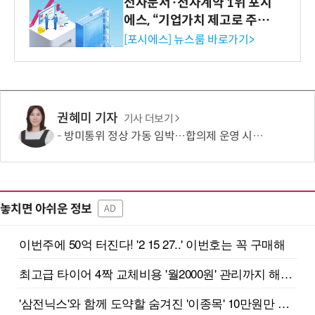
전자문서·전자계약 1위 포시
에스, “기업가치 제고로 주주
환원 강화” 계획 공시
[포시에스] 뉴스룸 바로가기>
권혜미 기자
기사 더보기
방미통위 정상 가동 임박…합의제 운영 시험대
놓치면 아쉬운 정보
AD