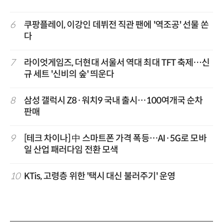
6
쿠팡플레이, 이강인 데뷔전 직관 팬에 '역조공' 선물 쏜
다
7
라이엇게임즈, 더현대 서울서 역대 최대 TFT 축제…신
규 세트 '신비의 숲' 띄운다
8
삼성 갤럭시 Z8·워치9 국내 출시…100여개국 순차
판매
9
[테크 차이나] 中 스마트폰 가격 폭등…AI·5G로 모바
일 산업 패러다임 전환 모색
10
KTis, 고령층 위한 '택시 대신 불러주기' 운영