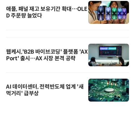
애플, 패널 재고 보유기간 확대…OLE
D 주문량 늘었다
웹케시,'B2B 바이브코딩' 플랫폼 'AX
Port' 출시…AX 시장 본격 공략
AI 데이터센터, 전력반도체 업계 '새
먹거리' 급부상