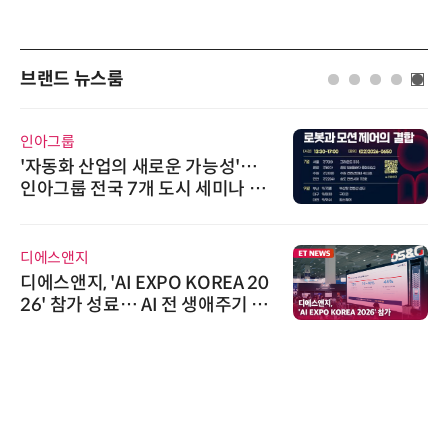
브랜드 뉴스룸
인아그룹
'자동화 산업의 새로운 가능성'…
인아그룹 전국 7개 도시 세미나 페
어 개최
디에스앤지
디에스앤지, 'AI EXPO KOREA 20
26' 참가 성료… AI 전 생애주기 아
우르는 통합 솔루션 선봬