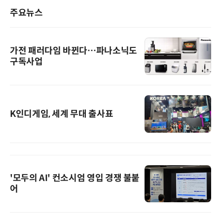
주요뉴스
가전 패러다임 바뀐다…파나소닉도
구독사업
K인디게임, 세계 무대 출사표
'모두의 AI' 컨소시엄 영입 경쟁 불붙
어