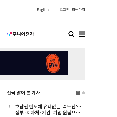
English
로그인
회원가입
전국 많이 본 기사
1
호남권 반도체 유례없는 '속도전'…
6
전남광주시
정부·지자체·기관·기업 원팀으로
긴급 점