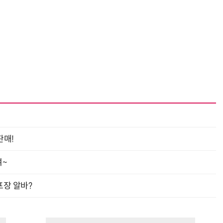
판매!
여~
프장 알바?