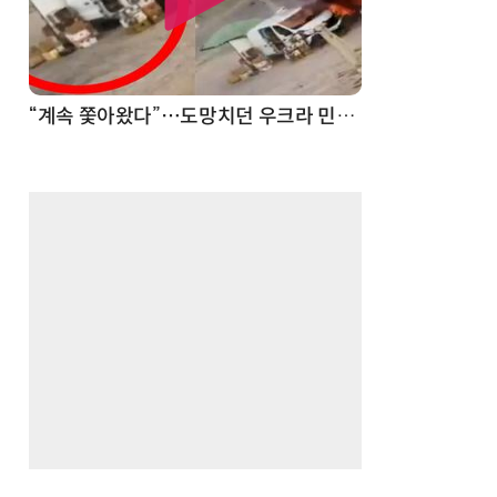
“계속 쫓아왔다”…도망치던 우크라 민간인 공격한 러 자폭 드론