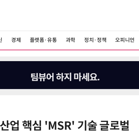
신
경제
플랫폼·유통
과학
정치·정책
오피니언
 산업 핵심 'MSR' 기술 글로벌
6
전남광주시, '반도체 클러스터 지정'
긴급 점검회의…전방위 총력전