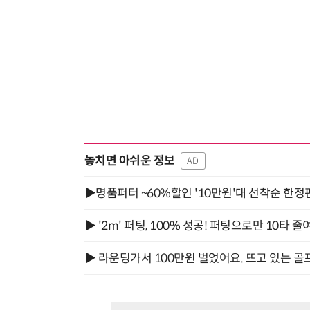
놓치면 아쉬운 정보
AD
▶명품퍼터 ~60%할인 '10만원'대 선착순 한정
▶ '2m' 퍼팅, 100% 성공! 퍼팅으로만 10타 줄
▶ 라운딩가서 100만원 벌었어요. 뜨고 있는 골