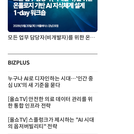
모든 업무 담당자(비개발자)를 위한 온톨로지 기반 AI 지식체계 설계 1-day 워크숍
BIZPLUS
누구나 AI로 디자인하는 시대…'인간 중
심 UX'의 새 기준을 묻다
[올쇼TV] 안전한 의료 데이터 관리를 위
한 통합 인프라 전략
[올쇼TV] 스플렁크가 제시하는 "AI 시대
의 옵저버빌리티" 전략