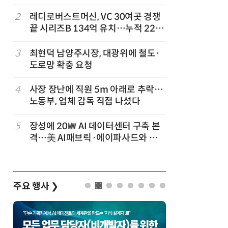
'2030년 6월 양산' 목표
2
레디로버스트머신, VC 30여곳 경쟁
7
KIST,
끝 시리즈B 134억 유치…누적 229
빛 신호 한
억
칩' 구현
3
최현덕 남양주시장, 대광위에 철도·
8
태풍 소멸
도로망 확충 요청
급 폭염'
4
사장 장난에 직원 5m 아래로 추락…
9
[르포]아
노동부, 업체 감독 직접 나섰다
경 다루며
제공 '주
값
5
장성에 20㎿ AI 데이터센터 구축 본
10
“손녀들 
격…美 AI패브릭·에이파사드와 업
내준 할아
무협약
주요 행사
❯