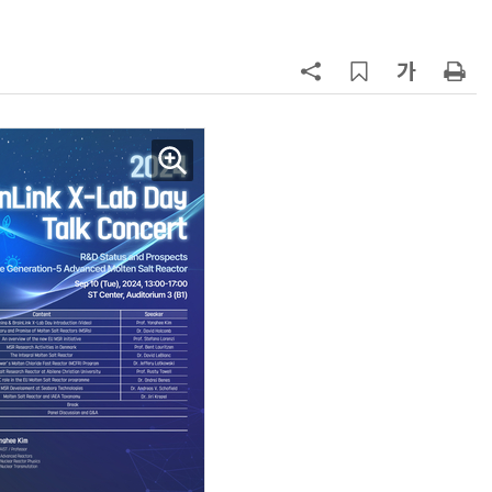
7
KIST, 기존 반도체 공정으로 전기·
빛 신호 한 번에 읽는 '광반도체 BCI
칩' 구현
8
태풍 소멸 뒤 더 뜨거워진다…'재난
급 폭염' 장기화
9
[르포]아이들이 직접 첨단 전자현미
경 다루며 과학원리 체득...과학체험
제공 '주니어닥터' 현장
10
“손녀들 같아서” 태국인 관광객 밥
내준 할아버지 “원래 그런거야”