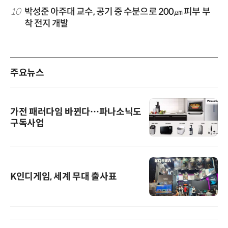
10
박성준 아주대 교수, 공기 중 수분으로 200㎛ 피부 부
착 전지 개발
주요뉴스
가전 패러다임 바뀐다…파나소닉도
구독사업
K인디게임, 세계 무대 출사표