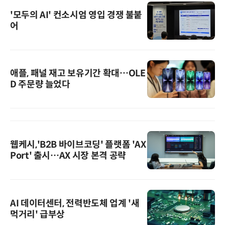
'모두의 AI' 컨소시엄 영입 경쟁 불붙
어
애플, 패널 재고 보유기간 확대…OLE
D 주문량 늘었다
웹케시,'B2B 바이브코딩' 플랫폼 'AX
Port' 출시…AX 시장 본격 공략
AI 데이터센터, 전력반도체 업계 '새
먹거리' 급부상