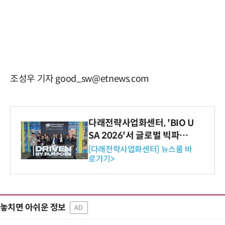
조성우 기자 good_sw@etnews.com
다래전략사업화센터, 'BIO U
SA 2026'서 글로벌 빅파마
와의 비즈니스 미팅 지원…K
[다래전략사업화센터] 뉴스룸 바
로가기>
-바이오 해외 진출 교두보 확
보
놓치면 아쉬운 정보
AD