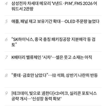
4
삼성전자 차세대 메모리 'V낸드·PIM', FMS 2026 어
워드서 2관왕
5
애플, 패널 재고 보유기간 확대…OLED 주문량 늘었다
6
“SK하이닉스, 중국 충칭 패키징공장 지분매각 등 검
토”
7
K배터리 밸류체인 '시차'…셀은 웃고 소재는 아직
8
“롯데·금호만 남았다”…韓 석화, 상반기 나란히 반등
9
[테크데이, 빛으로 通한다]<3>머크, 실리콘 포토닉스
공략 개시…'신성장 동력 확보'