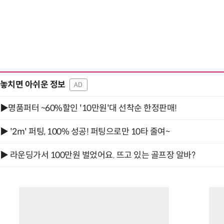
놓치면 아쉬운 정보
AD
▶명품퍼터 ~60%할인 '10만원'대 선착순 한정판매!
▶ '2m' 퍼팅, 100% 성공! 퍼팅으로만 10타 줄여~
▶ 라운딩가서 100만원 벌었어요. 뜨고 있는 골프장 알바?