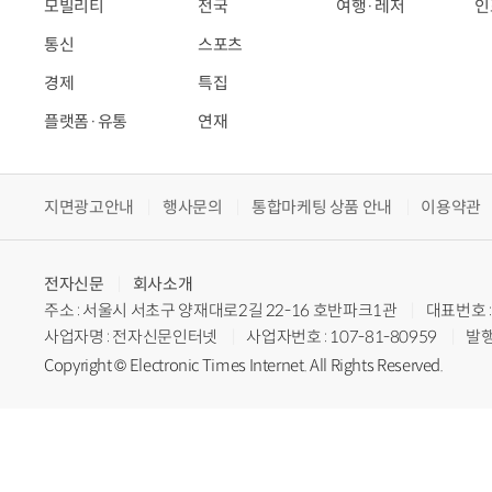
모빌리티
전국
여행·레저
인
통신
스포츠
경제
특집
플랫폼·유통
연재
지면광고안내
행사문의
통합마케팅 상품 안내
이용약관
전자신문
회사소개
주소 : 서울시 서초구 양재대로2길 22-16 호반파크1관
대표번호 : 
사업자명 : 전자신문인터넷
사업자번호 : 107-81-80959
발행
Copyright © Electronic Times Internet. All Rights Reserved.