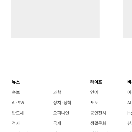
뉴스
라이프
비
속보
과학
연예
이
AI·SW
정치·정책
포토
A
반도체
오피니언
공연전시
H
전자
국제
생활문화
뷰