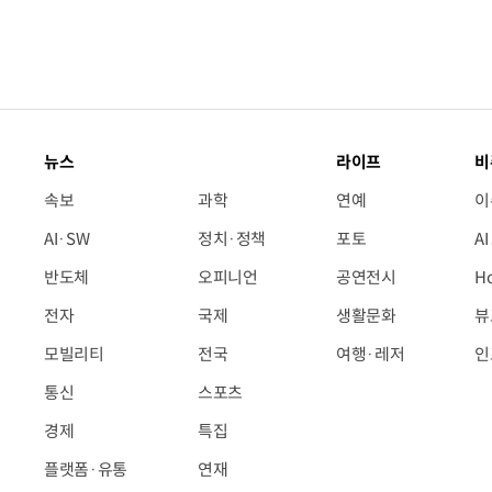
뉴스
라이프
비
속보
과학
연예
이
AI·SW
정치·정책
포토
A
반도체
오피니언
공연전시
H
전자
국제
생활문화
뷰
모빌리티
전국
여행·레저
인
통신
스포츠
경제
특집
플랫폼·유통
연재