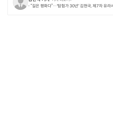
“길은 평화다”…'탐험가 30년' 김현국, 제7차 유
“계속 쫓아왔다”…도망치던 우크라 민간