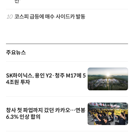
전'
10
코스피 급등에 매수 사이드카 발동
주요뉴스
SK하이닉스, 용인 Y2·청주 M17에 5
4조원 투자
창사 첫 파업까지 갔던 카카오…연봉
6.3% 인상 합의