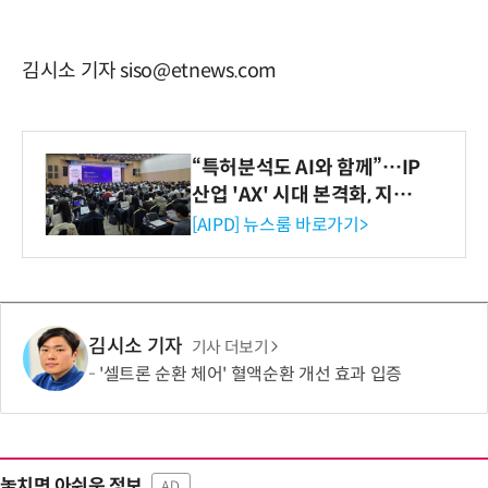
김시소 기자 siso@etnews.com
“특허분석도 AI와 함께”…IP
산업 'AX' 시대 본격화, 지식
재산처 1호 AI IP데이터분석
[AIPD] 뉴스룸 바로가기>
사 탄생
김시소 기자
기사 더보기
'셀트론 순환 체어' 혈액순환 개선 효과 입증
놓치면 아쉬운 정보
AD