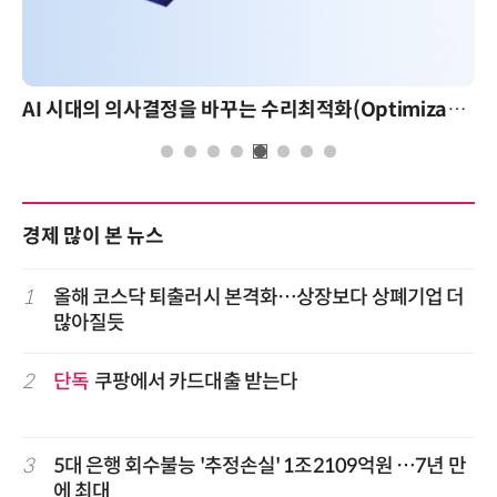
AI 시대의 의사결정을 바꾸는 수리최적화(Optimization): 실제 산업 적용 사례와 활용 전략
경제 많이 본 뉴스
1
올해 코스닥 퇴출러시 본격화…상장보다 상폐기업 더
많아질듯
2
단독
쿠팡에서 카드대출 받는다
3
5대 은행 회수불능 '추정손실' 1조2109억원 …7년 만
에 최대