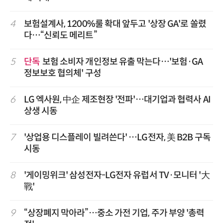
4
보험설계사, 1200%룰 확대 앞두고 '상장 GA'로 쏠렸
다…“신뢰도 메리트”
5
단독
보험 소비자 개인정보 유출 막는다…'보험·GA
정보보호 협의체' 구성
6
LG 엑사원, 中企 제조현장 '전파'…대기업과 협력사 AI
상생 시동
7
'상업용 디스플레이 빌려쓴다' …LG전자, 美 B2B 구독
시동
8
'게이밍위크' 삼성전자-LG전자 유럽서 TV·모니터 '大
戰'
9
“상장폐지 막아라”…중소 가전 기업, 주가 부양 '총력