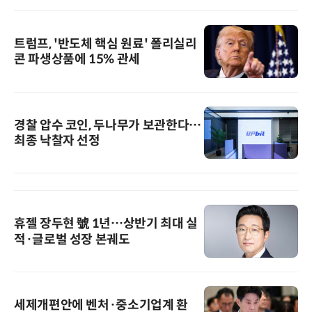
트럼프, '반도체 핵심 원료' 폴리실리
콘 파생상품에 15% 관세
경찰 압수 코인, 두나무가 보관한다…
최종 낙찰자 선정
휴젤 장두현 號 1년…상반기 최대 실
적·글로벌 성장 본궤도
세제개편안에 벤처·중소기업계 환