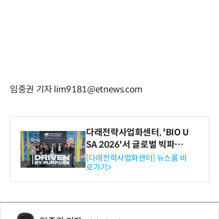
임중권 기자 lim9181@etnews.com
다래전략사업화센터, 'BIO U
SA 2026'서 글로벌 빅파마
와의 비즈니스 미팅 지원…K
[다래전략사업화센터] 뉴스룸 바
로가기>
-바이오 해외 진출 교두보 확
보