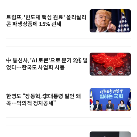
트럼프, '반도체 핵심 원료' 폴리실리
콘 파생상품에 15% 관세
中 통신사, 'AI 토큰'으로 분기 2兆 벌
었다…한국도 사업화 시동
한병도 “장동혁, 李대통령 발언 왜
곡…악의적 정치공세”