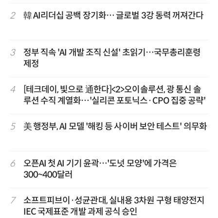
2
韓 AI리더십 공백 장기화… 글로벌 3강 동력 꺼져간다
3
정부 직속 'AI 개발 조직 신설' 초읽기…국무총리훈령
제정
4
[테크데이, 빛으로 通한다]<2>오이솔루션, 광 통신 솔
루션 수직 계열화…'실리콘 포토닉스·CPO 집중 공략'
5
美 행정부, AI 모델 '해킹 등 사이버 보안 테스트' 의무화
6
오픈AI 첫 AI 기기 윤곽…'도넛 모양'에 가격은
300~400달러
7
소프트피브이·성균관대, 실내용 3차원 구형 태양전지
IEC 국제표준 개발 과제 공식 승인