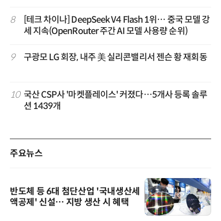
8
[테크 차이나] DeepSeek V4 Flash 1위… 중국 모델 강
세 지속(OpenRouter 주간 AI 모델 사용량 순위)
9
구광모 LG 회장, 내주 美 실리콘밸리서 젠슨 황 재회동
10
국산 CSP사 '마켓플레이스' 커졌다…5개사 등록 솔루
션 1439개
주요뉴스
반도체 등 6대 첨단산업 '국내생산세
액공제' 신설… 지방 생산 시 혜택