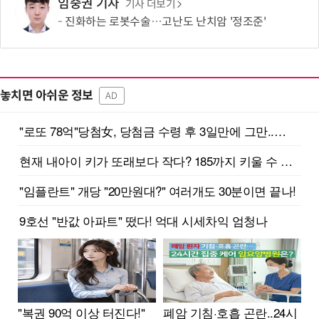
임중권 기자
기사 더보기
진화하는 로봇수술…고난도 난치암 '정조준'
놓치면 아쉬운 정보
AD