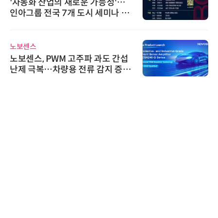
'자동화 산업의 새로운 가능성'…
인아그룹 전국 7개 도시 세미나 페
어 개최
노보센스
노보센스, PWM 고주파 과도 간섭
난제 극복…차량용 전류 감지 증폭
기