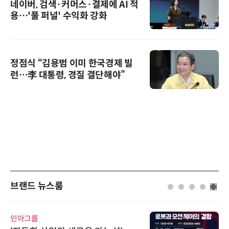
네이버, 검색·커머스·결제에 AI 적
용…'풀 퍼널' 수익화 강화
정점식 “김용범 이미 한국경제 빌
런…李 대통령, 경질 결단해야”
브랜드 뉴스룸
인아그룹