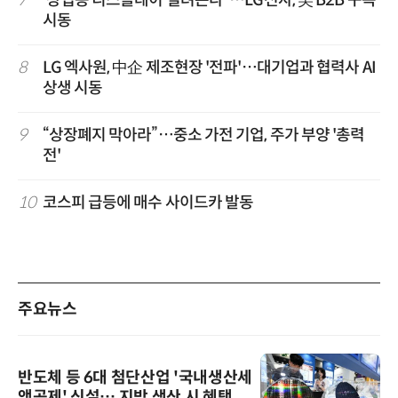
7
'상업용 디스플레이 빌려쓴다' …LG전자, 美 B2B 구독
시동
8
LG 엑사원, 中企 제조현장 '전파'…대기업과 협력사 AI
상생 시동
9
“상장폐지 막아라”…중소 가전 기업, 주가 부양 '총력
전'
10
코스피 급등에 매수 사이드카 발동
주요뉴스
반도체 등 6대 첨단산업 '국내생산세
액공제' 신설… 지방 생산 시 혜택