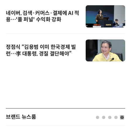
네이버, 검색·커머스·결제에 AI 적
용…'풀 퍼널' 수익화 강화
정점식 “김용범 이미 한국경제 빌
런…李 대통령, 경질 결단해야”
브랜드 뉴스룸