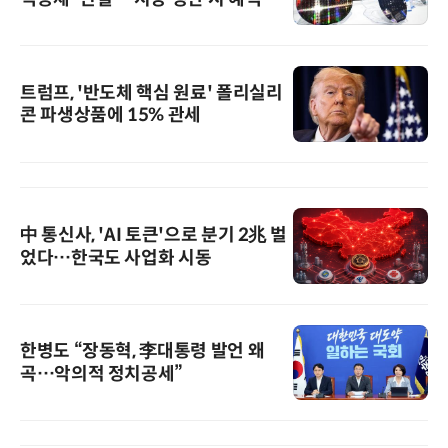
트럼프, '반도체 핵심 원료' 폴리실리
콘 파생상품에 15% 관세
中 통신사, 'AI 토큰'으로 분기 2兆 벌
었다…한국도 사업화 시동
한병도 “장동혁, 李대통령 발언 왜
곡…악의적 정치공세”