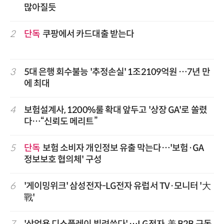
많아질듯
2
단독
쿠팡에서 카드대출 받는다
3
5대 은행 회수불능 '추정손실' 1조2109억원 …7년 만
에 최대
4
보험설계사, 1200%룰 확대 앞두고 '상장 GA'로 쏠렸
다…“신뢰도 메리트”
5
단독
보험 소비자 개인정보 유출 막는다…'보험·GA
정보보호 협의체' 구성
6
'게이밍위크' 삼성전자-LG전자 유럽서 TV·모니터 '大
戰'