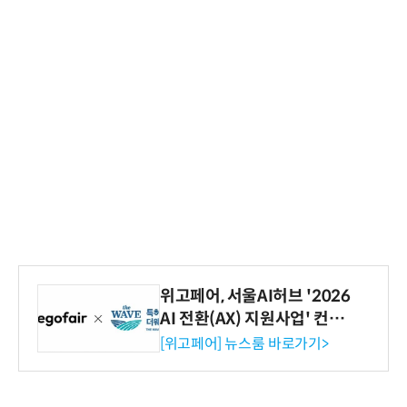
위고페어, 서울AI허브 '2026
AI 전환(AX) 지원사업' 컨소
시엄 선정
[위고페어] 뉴스룸 바로가기>