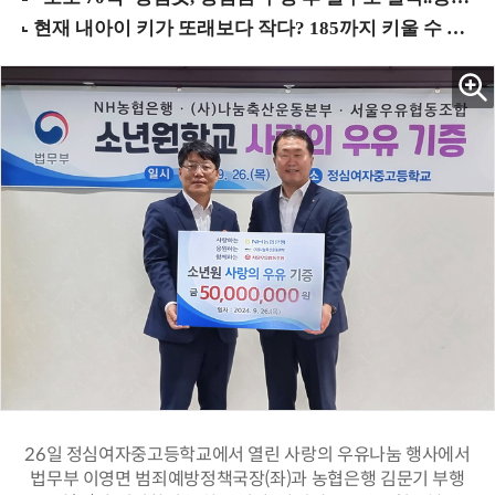
26일 정심여자중고등학교에서 열린 사랑의 우유나눔 행사에서
법무부 이영면 범죄예방정책국장(좌)과 농협은행 김문기 부행