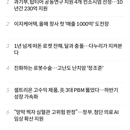
1
과기부, 탑티어 공동연구 지원 4개 컨소시엄 선정…10
년간 230억 지원
2
이지케어텍, 올해 창사 첫 '매출 1000억' 도전장
3
1년 넘게 떠돈 로켓 잔해, 달과 충돌…다누리가 지켜본
다
4
진화하는 로봇수술…고난도 난치암 '정조준'
5
셀트리온 고수익 제품, 美 3대 PBM 뚫었다…하반기
성장 가속화
6
“망막 찍자 심혈관 고위험 판정”…정부, 첨단 의료 AI
임상 확산 지원