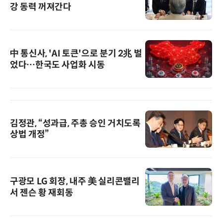
강 동력 꺼져간다
中 통신사, 'AI 토큰'으로 분기 2兆 벌
었다…한국도 사업화 시동
김정관, “성과급, 주총 승인 거치도록
상법 개정”
구광모 LG 회장, 내주 美 실리콘밸리
서 젠슨 황 재회동