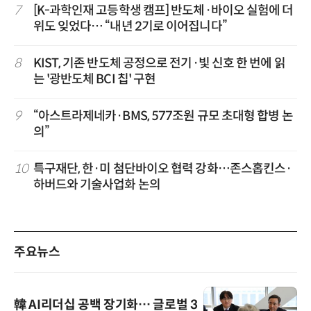
7
[K-과학인재 고등학생 캠프] 반도체·바이오 실험에 더
위도 잊었다… “내년 2기로 이어집니다”
8
KIST, 기존 반도체 공정으로 전기·빛 신호 한 번에 읽
는 '광반도체 BCI 칩' 구현
9
“아스트라제네카·BMS, 577조원 규모 초대형 합병 논
의”
10
특구재단, 한·미 첨단바이오 협력 강화…존스홉킨스·
하버드와 기술사업화 논의
주요뉴스
韓 AI리더십 공백 장기화… 글로벌 3