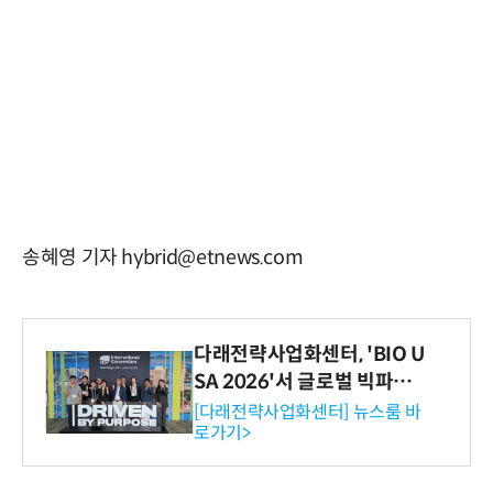
송혜영 기자 hybrid@etnews.com
다래전략사업화센터, 'BIO U
SA 2026'서 글로벌 빅파마
와의 비즈니스 미팅 지원…K
[다래전략사업화센터] 뉴스룸 바
로가기>
-바이오 해외 진출 교두보 확
보