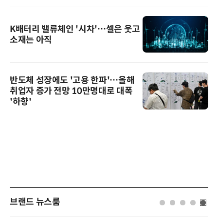
K배터리 밸류체인 '시차'…셀은 웃고
소재는 아직
반도체 성장에도 '고용 한파'…올해
취업자 증가 전망 10만명대로 대폭
'하향'
브랜드 뉴스룸