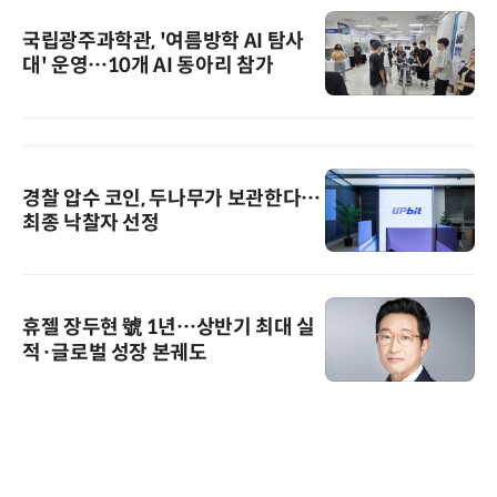
국립광주과학관, '여름방학 AI 탐사
대' 운영…10개 AI 동아리 참가
경찰 압수 코인, 두나무가 보관한다…
최종 낙찰자 선정
휴젤 장두현 號 1년…상반기 최대 실
적·글로벌 성장 본궤도