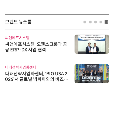
브랜드 뉴스룸
씨앤에프시스템
씨앤에프시스템, 오웬스그룹과 공
공 ERP·DX 사업 협력
다래전략사업화센터
다래전략사업화센터, 'BIO USA 2
026'서 글로벌 빅파마와의 비즈니
스 미팅 지원…K-바이오 해외 진출
교두보 확보