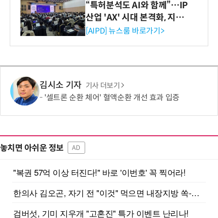
“특허분석도 AI와 함께”…IP
산업 'AX' 시대 본격화, 지식
재산처 1호 AI IP데이터분석
[AIPD] 뉴스룸 바로가기>
사 탄생
김시소 기자
기사 더보기
'셀트론 순환 체어' 혈액순환 개선 효과 입증
놓치면 아쉬운 정보
AD