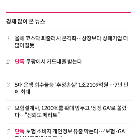
경제 많이 본 뉴스
1
올해 코스닥 퇴출러시 본격화…상장보다 상폐기업 더
많아질듯
2
단독
쿠팡에서 카드대출 받는다
3
5대 은행 회수불능 '추정손실' 1조2109억원 …7년 만
에 최대
4
보험설계사, 1200%룰 확대 앞두고 '상장 GA'로 쏠렸
다…“신뢰도 메리트”
5
단독
보험 소비자 개인정보 유출 막는다…'보험·GA