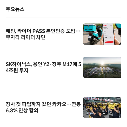
주요뉴스
배민, 라이더 PASS 본인인증 도입…
무자격 라이더 차단
SK하이닉스, 용인 Y2·청주 M17에 5
4조원 투자
창사 첫 파업까지 갔던 카카오…연봉
6.3% 인상 합의