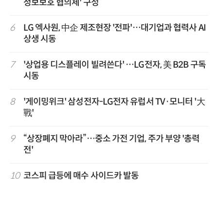
정보보호 협의체' 구성
6
LG 엑사원, 中企 제조현장 '전파'…대기업과 협력사 AI
상생 시동
7
'상업용 디스플레이 빌려쓴다' …LG전자, 美 B2B 구독
시동
8
'게이밍위크' 삼성전자-LG전자 유럽서 TV·모니터 '大
戰'
9
“상장폐지 막아라”…중소 가전 기업, 주가 부양 '총력
전'
10
코스피 급등에 매수 사이드카 발동