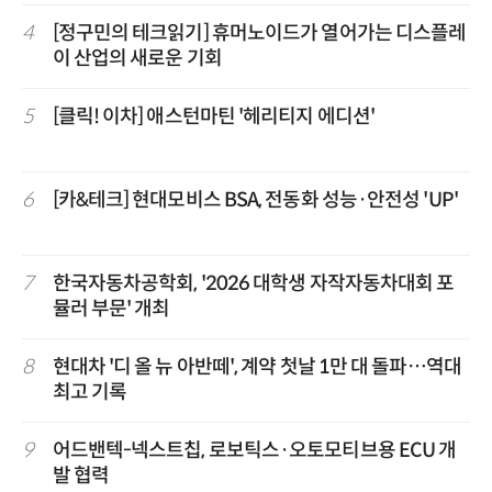
4
[정구민의 테크읽기] 휴머노이드가 열어가는 디스플레
이 산업의 새로운 기회
5
[클릭! 이차] 애스턴마틴 '헤리티지 에디션'
6
[카&테크] 현대모비스 BSA, 전동화 성능·안전성 'UP'
7
한국자동차공학회, '2026 대학생 자작자동차대회 포
뮬러 부문' 개최
8
현대차 '디 올 뉴 아반떼', 계약 첫날 1만 대 돌파…역대
최고 기록
9
어드밴텍-넥스트칩, 로보틱스·오토모티브용 ECU 개
발 협력