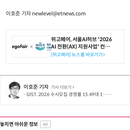
이호준 기자 newlevel@etnews.com
위고페어, 서울AI허브 '2026
AI 전환(AX) 지원사업' 컨소
시엄 선정
[위고페어] 뉴스룸 바로가기>
이호준 기자
기사 더보기
GIST, 2026 수시모집 경쟁률 15.49대 1…최근 5년간 지원자 62% ↑
놓치면 아쉬운 정보
AD