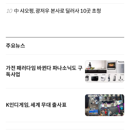
10
中 샤오펑, 광저우 본사로 딜러사 10곳 초청
주요뉴스
가전 패러다임 바뀐다 파나소닉도 구
독사업
K인디게임, 세계 무대 출사표