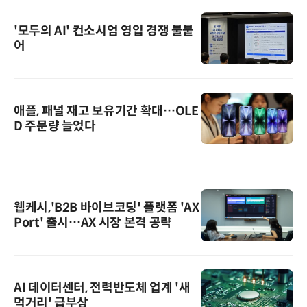
'모두의 AI' 컨소시엄 영입 경쟁 불붙
어
애플, 패널 재고 보유기간 확대…OLE
D 주문량 늘었다
웹케시,'B2B 바이브코딩' 플랫폼 'AX
Port' 출시…AX 시장 본격 공략
AI 데이터센터, 전력반도체 업계 '새
먹거리' 급부상