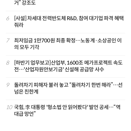
거” 강조도
6
[사설] 차세대 전력반도체 R&D, 참여 대기업 파격 혜택
줘라
7
최저임금 1만700원 최종 확정…노동계·소상공인 이
의 모두 기각
8
[하반기 업무보고]산업부, 1600조 메가프로젝트 속도
전…'산업자원안보기금' 신설해 공급망 사수
9
돌려차기 피해자 불러 놓고 “돌려차기 한번 해라”…선
넘은 친한계
10
국힘, 李 대통령 '형소법 안 읽어봤다' 발언 공세…“역
대급 망언”