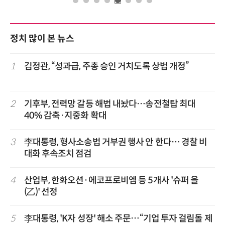
정치 많이 본 뉴스
1
김정관, “성과급, 주총 승인 거치도록 상법 개정”
2
기후부, 전력망 갈등 해법 내놨다…송전철탑 최대
40% 감축·지중화 확대
3
李대통령, 형사소송법 거부권 행사 안 한다… 경찰 비
대화 후속조치 점검
4
산업부, 한화오션·에코프로비엠 등 5개사 '슈퍼 을
(乙)' 선정
5
李대통령, 'K자 성장' 해소 주문…“기업 투자 걸림돌 제