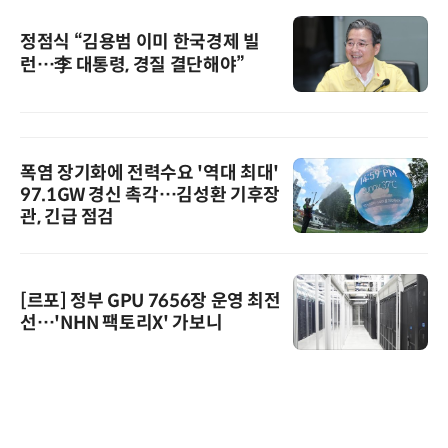
정점식 “김용범 이미 한국경제 빌
런…李 대통령, 경질 결단해야”
폭염 장기화에 전력수요 '역대 최대'
97.1GW 경신 촉각…김성환 기후장
관, 긴급 점검
[르포] 정부 GPU 7656장 운영 최전
선…'NHN 팩토리X' 가보니