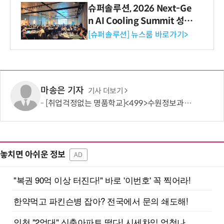
슈퍼솔루션, 2026 Next-Ge
n AI Cooling Summit 성황
리 성료
[슈퍼솔루션] 뉴스룸 바로가기>
마송은 기자
기사 더보기
[취업걱정없는 명품학교]<499>수원정보과학고등학교
놓치면 아쉬운 정보
AD