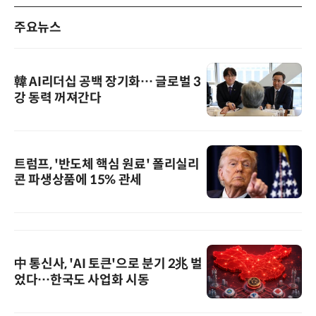
주요뉴스
韓 AI리더십 공백 장기화… 글로벌 3
강 동력 꺼져간다
트럼프, '반도체 핵심 원료' 폴리실리
콘 파생상품에 15% 관세
中 통신사, 'AI 토큰'으로 분기 2兆 벌
었다…한국도 사업화 시동