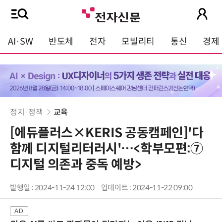
AI·SW
반도체
전자
모빌리티
통신
경제
정치·정책
교육
[에듀플러스×KERIS 공동캠페인]'다
함께 디지털리터러시'…<학부모편:⑦
디지털 의존과 중독 예방>
발행일 : 2024-11-24 12:00
업데이트 : 2024-11-22 09:00