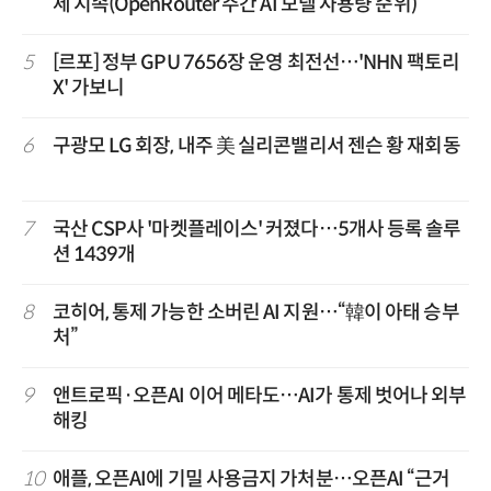
세 지속(OpenRouter 주간 AI 모델 사용량 순위)
5
[르포] 정부 GPU 7656장 운영 최전선…'NHN 팩토리
X' 가보니
6
구광모 LG 회장, 내주 美 실리콘밸리서 젠슨 황 재회동
7
국산 CSP사 '마켓플레이스' 커졌다…5개사 등록 솔루
션 1439개
8
코히어, 통제 가능한 소버린 AI 지원…“韓이 아태 승부
처”
9
앤트로픽·오픈AI 이어 메타도…AI가 통제 벗어나 외부
해킹
10
애플, 오픈AI에 기밀 사용금지 가처분…오픈AI “근거