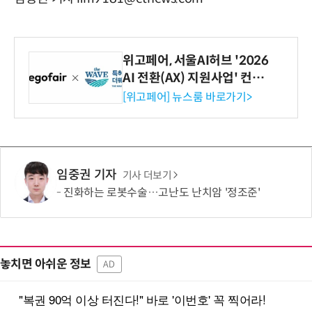
위고페어, 서울AI허브 '2026
AI 전환(AX) 지원사업' 컨소
시엄 선정
[위고페어] 뉴스룸 바로가기>
임중권 기자
기사 더보기
진화하는 로봇수술…고난도 난치암 '정조준'
놓치면 아쉬운 정보
AD