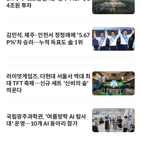
4조원 투자
김민석, 제주·인천서 정청래에 '5.67
P%'차 승리…누적 득표도 金 1위
라이엇게임즈, 더현대 서울서 역대 최
대 TFT 축제…신규 세트 '신비의 숲'
띄운다
국립광주과학관, '여름방학 AI 탐사
대' 운영…10개 AI 동아리 참가