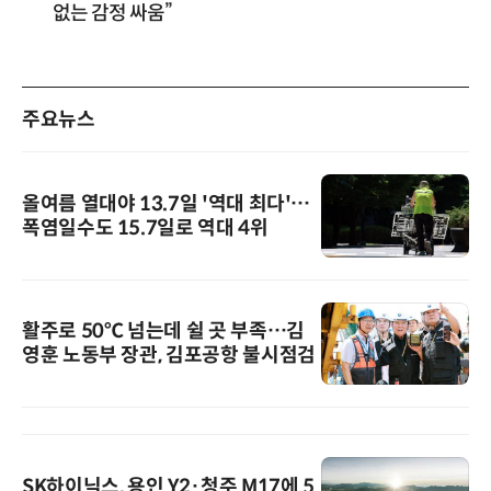
없는 감정 싸움”
주요뉴스
올여름 열대야 13.7일 '역대 최다'…
폭염일수도 15.7일로 역대 4위
활주로 50℃ 넘는데 쉴 곳 부족…김
영훈 노동부 장관, 김포공항 불시점검
SK하이닉스, 용인 Y2·청주 M17에 5