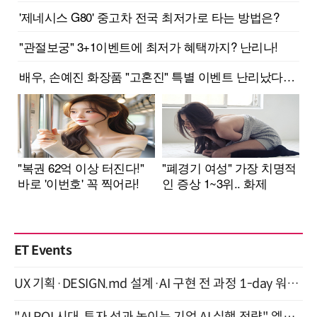
ET Events
UX 기획·DESIGN.md 설계·AI 구현 전 과정 1-day 워크숍 with Claude Code·Codex 9월 15일 개최
"AI ROI 시대, 투자 성과 높이는 기업 AI 실행 전략" 엘타워 6층 (9월 18일)