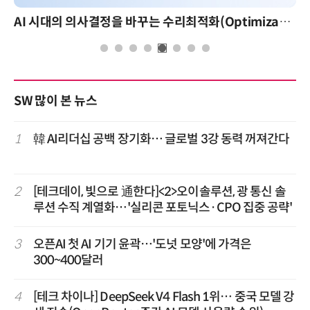
AI 시대의 의사결정을 바꾸는 수리최적화(Optimization): 실제 산업 적용 사례와 활용 전략
SW 많이 본 뉴스
1
韓 AI리더십 공백 장기화… 글로벌 3강 동력 꺼져간다
2
[테크데이, 빛으로 通한다]<2>오이솔루션, 광 통신 솔
루션 수직 계열화…'실리콘 포토닉스·CPO 집중 공략'
3
오픈AI 첫 AI 기기 윤곽…'도넛 모양'에 가격은
300~400달러
4
[테크 차이나] DeepSeek V4 Flash 1위… 중국 모델 강