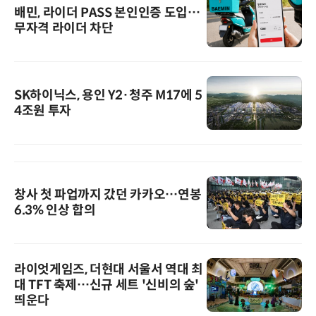
배민, 라이더 PASS 본인인증 도입…
무자격 라이더 차단
SK하이닉스, 용인 Y2·청주 M17에 5
4조원 투자
창사 첫 파업까지 갔던 카카오…연봉
6.3% 인상 합의
라이엇게임즈, 더현대 서울서 역대 최
대 TFT 축제…신규 세트 '신비의 숲'
띄운다