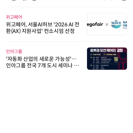
위고페어
위고페어, 서울AI허브 '2026 AI 전
환(AX) 지원사업' 컨소시엄 선정
인아그룹
'자동화 산업의 새로운 가능성'…
인아그룹 전국 7개 도시 세미나 페
어 개최