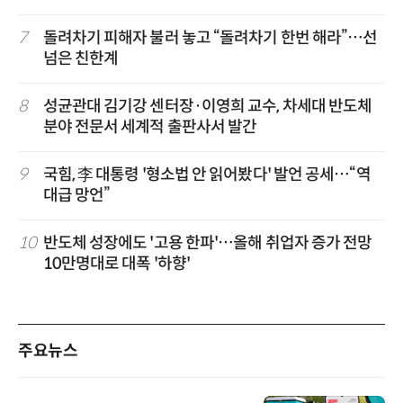
7
돌려차기 피해자 불러 놓고 “돌려차기 한번 해라”…선
넘은 친한계
8
성균관대 김기강 센터장·이영희 교수, 차세대 반도체
분야 전문서 세계적 출판사서 발간
9
국힘, 李 대통령 '형소법 안 읽어봤다' 발언 공세…“역
대급 망언”
10
반도체 성장에도 '고용 한파'…올해 취업자 증가 전망
10만명대로 대폭 '하향'
주요뉴스