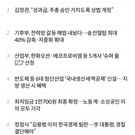
1
김정관, “성과급, 주총 승인 거치도록 상법 개정”
2
기후부, 전력망 갈등 해법 내놨다…송전철탑 최대
40% 감축·지중화 확대
3
산업부, 한화오션·에코프로비엠 등 5개사 '슈퍼 을
(乙)' 선정
4
반도체 등 6대 첨단산업 '국내생산세액공제' 신설… 지
방 생산 시 혜택
5
최저임금 1만700원 최종 확정…노동계·소상공인 이
의 모두 기각
6
정점식 “김용범 이미 한국경제 빌런…李 대통령, 경질
결단해야”