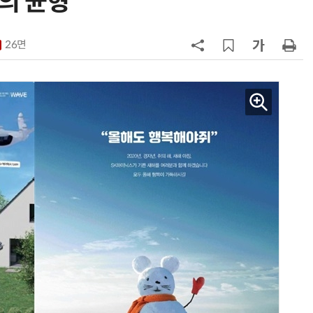
의 균형
7
韓 앱스토어 시장 5년 만에 38조
원…개발자 90%에 無수수료
26면
8
LGU+, AIDC에 2조 투자…“외부 조
달 없이 단계적 확장”
9
국산 AI 반도체로 피지컬 AI 실증…
올해 600억 투입
10
개인방송 플랫폼, 음악 권리자 보상
'나 몰라라'…실연자·저작권자 사각
지대