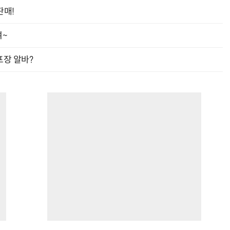
판매!
여~
프장 알바?