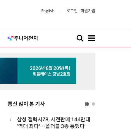
English
로그인
회원가입
통신 많이 본 기사
1
삼성 갤럭시Z8, 사전판매 144만대
6
중고폰 안
'역대 최다'…폴더블 3종 통했다
불안 줄였