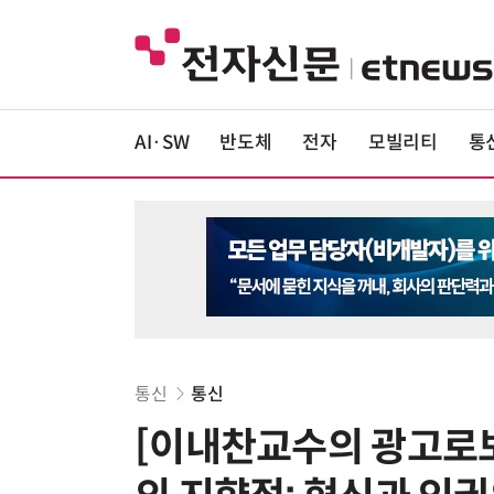
AI·SW
반도체
전자
모빌리티
통
통신
통신
[이내찬교수의 광고로보