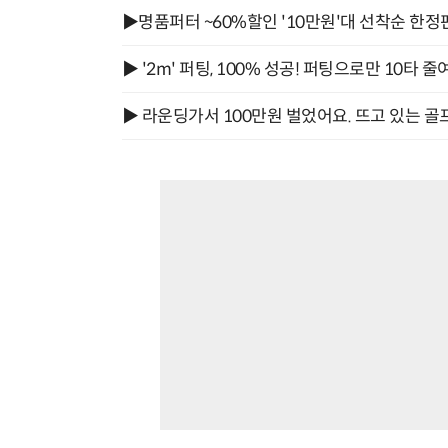
▶명품퍼터 ~60%할인 '10만원'대 선착순 한정
▶ '2m' 퍼팅, 100% 성공! 퍼팅으로만 10타 줄
▶ 라운딩가서 100만원 벌었어요. 뜨고 있는 골