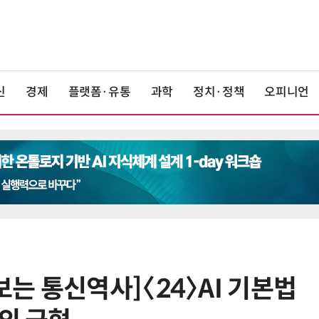
신
경제
플랫폼·유통
과학
정치·정책
오피니언
는 통신역사]〈24〉AI 기본법
6
중고폰 안심 인증 50곳 돌파…고객
불안 줄였지만 '홍보 부족' 과제