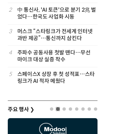
2
中 통신사, 'AI 토큰'으로 분기 2兆 벌
7
韓 앱스토
었다…한국도 사업화 시동
원…개발
3
머스크 “스타링크가 전세계 인터넷
8
LGU+, 
과반 제공”…통신까지 삼킨다
달 없이 
4
주파수 공동사용 첫발 뗀다…무선
9
국산 AI
마이크 대상 실증 착수
올해 60
5
스페이스X 상장 후 첫 성적표…스타
10
개인방송 
링크가 AI 적자 메웠다
'나 몰라
지대
주요 행사
❯