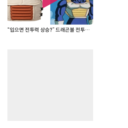
 순간
“입으면 전투력 상승?” 드래곤볼 전투복 닮은 중량조끼