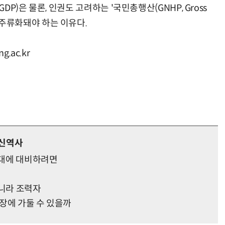
P)은 물론, 인권도 고려하는 '국민총행산(GNHP, Gross
 개념이 주류화돼야 하는 이유다.
“계속 쫓아왔다”…도망치던 우크라 민간인 공격한 러 자폭 드론
진정한 우정?…친구 구하려다 둘 다 의자 틈에 목이 낀
.ac.kr
통신역사
시대에 대비하려면
아니라 조력자
닭장에 가둘 수 있을까