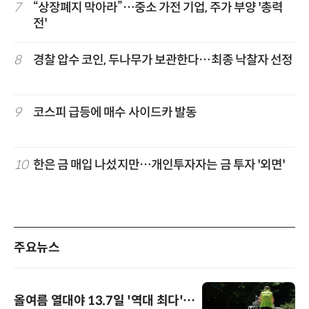
7
“상장폐지 막아라”…중소 가전 기업, 주가 부양 '총력
전'
8
경찰 압수 코인, 두나무가 보관한다…최종 낙찰자 선정
9
코스피 급등에 매수 사이드카 발동
10
한은 금 매입 나섰지만…개인투자자는 금 투자 '외면'
주요뉴스
올여름 열대야 13.7일 '역대 최다'…