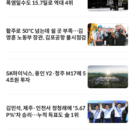
폭염일수도 15.7일로 역대 4위
활주로 50℃ 넘는데 쉴 곳 부족…김
영훈 노동부 장관, 김포공항 불시점검
SK하이닉스, 용인 Y2·청주 M17에 5
4조원 투자
김민석, 제주·인천서 정청래에 '5.67
P%'차 승리…누적 득표도 金 1위