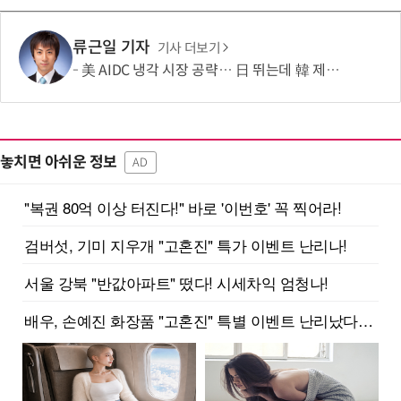
류근일 기자
기사 더보기
美 AIDC 냉각 시장 공략… 日 뛰는데 韓 제자리
놓치면 아쉬운 정보
AD