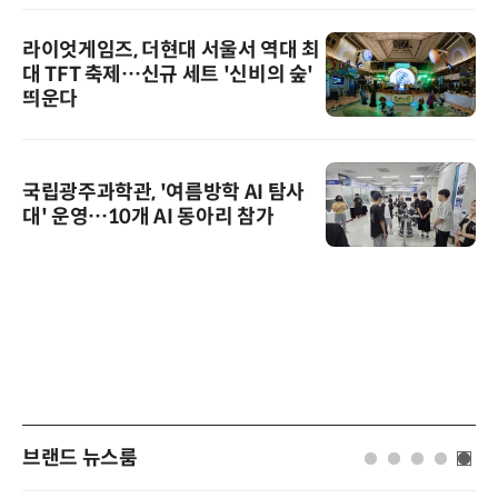
라이엇게임즈, 더현대 서울서 역대 최
대 TFT 축제…신규 세트 '신비의 숲'
띄운다
국립광주과학관, '여름방학 AI 탐사
대' 운영…10개 AI 동아리 참가
브랜드 뉴스룸