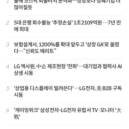
1
올해 코스닥 퇴출러시 본격화…상장보다 상폐기업 더
많아질듯
2
5대 은행 회수불능 '추정손실' 1조2109억원 …7년 만
에 최대
3
보험설계사, 1200%룰 확대 앞두고 '상장 GA'로 쏠렸
다…“신뢰도 메리트”
4
LG 엑사원, 中企 제조현장 '전파'…대기업과 협력사 AI
상생 시동
5
'상업용 디스플레이 빌려쓴다' …LG전자, 美 B2B 구독
시동
6
'게이밍위크' 삼성전자-LG전자 유럽서 TV·모니터 '大
戰'