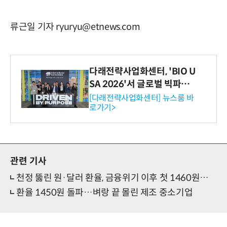
류근일 기자 ryuryu@etnews.com
다래전략사업화센터, 'BIO U
SA 2026'서 글로벌 빅파마
와의 비즈니스 미팅 지원…K
[다래전략사업화센터] 뉴스룸 바
로가기>
-바이오 해외 진출 교두보 확
보
관련 기사
천정 뚫린 원·달러 환율, 금융위기 이후 첫 1460원대…진정 기미 없는 원화 약세
환율 1450원 돌파…벼랑 끝 몰린 제조 중소기업