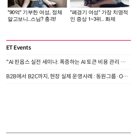
ET Events
"AI 핀옵스 실전 세미나: 폭증하는 AI 토큰 비용 관리 전략" 8월 21일 개최
B2B에서 B2C까지, 현장 실제 운영사례 : 동원그룹·OCI·다이닝브랜즈그룹·당근 (8/27)