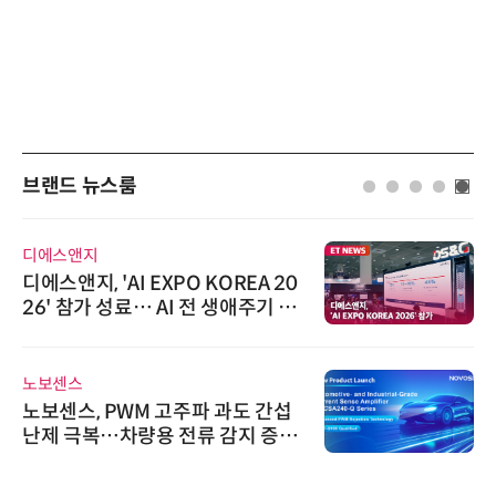
브랜드 뉴스룸
다래전략사업화센터
A 20
다래전략사업화센터, 'BIO USA
주기 아
026'서 글로벌 빅파마와의 비
스 미팅 지원…K-바이오 해외 
교두보 확보
AIPD
 간섭
“특허분석도 AI와 함께”…IP산
 증폭
'AX' 시대 본격화, 지식재산처 
AI IP데이터분석사 탄생