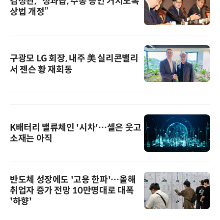
김정관, “성과급, 주총 승인 거치도록
상법 개정”
구광모 LG 회장, 내주 美 실리콘밸리
서 젠슨 황 재회동
K배터리 밸류체인 '시차'…셀은 웃고
소재는 아직
반도체 성장에도 '고용 한파'…올해
취업자 증가 전망 10만명대로 대폭
'하향'