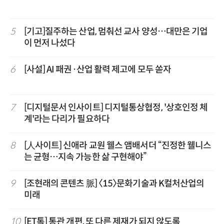
5
[기고]질주하는 산업, 멈춰선 교사 양성…대만은 기업
이 먼저 나섰다
6
[사설] AI 패권·산업 활력 제고에 모두 쏟자
7
[디지털문서 인사이트] 디지털통상협정, '상호인정 체
계'라는 다리가 필요하다
8
[人사이트] 신애라 교원 웰스 앰배서더 “진정한 웰니스
는 균형…지속 가능한 삶 구현해야”
9
[조현래의 콘텐츠 脈] 〈15〉문화기술과 K컬처산업의
미래
10
[ET톡] 통관 개편, 또 다른 제재가 되지 않도록