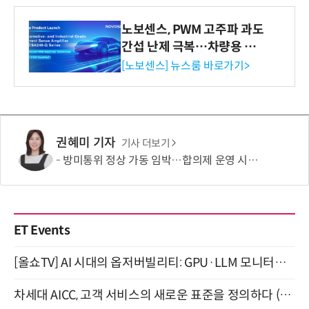
노보센스, PWM 고주파 과도
간섭 난제 극복…차량용 전
류 감지 증폭기
[노보센스] 뉴스룸 바로가기>
권혜미 기자
기사 더보기
방미통위 정상 가동 임박…합의제 운영 시험대
ET Events
[올쇼TV] AI 시대의 옵저버빌리티: GPU·LLM 모니터링부터 AI 기반 장애 대응까지 (8/11 생방송)
차세대 AICC, 고객 서비스의 새로운 표준을 정의하다 (9/9)