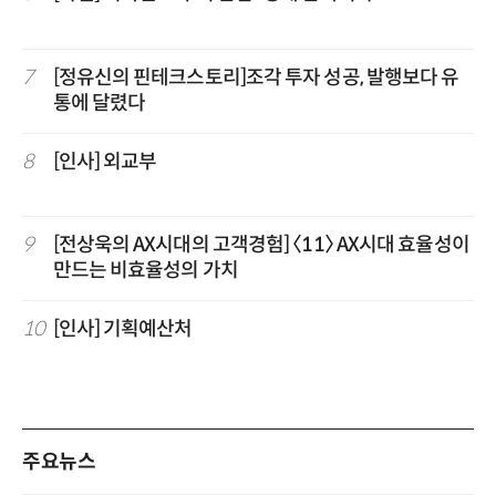
7
[정유신의 핀테크스토리]조각 투자 성공, 발행보다 유
통에 달렸다
8
[인사] 외교부
9
[전상욱의 AX시대의 고객경험] 〈11〉 AX시대 효율성이
만드는 비효율성의 가치
10
[인사] 기획예산처
주요뉴스