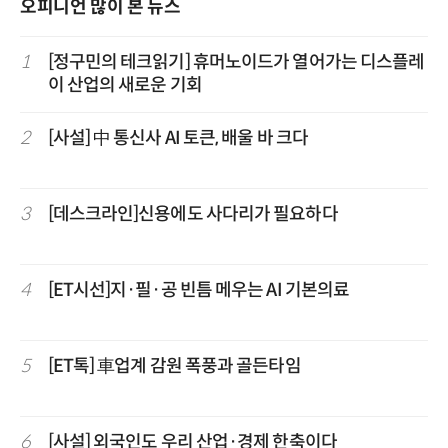
오피니언 많이 본 뉴스
1
[정구민의 테크읽기] 휴머노이드가 열어가는 디스플레
이 산업의 새로운 기회
2
[사설] 中 통신사 AI 토큰, 배울 바 크다
3
[데스크라인]신용에도 사다리가 필요하다
4
[ET시선]지·필·공 빈틈 메우는 AI 기본의료
5
[ET톡] 車업계 감원 폭풍과 골든타임
6
[사설] 외국인도 우리 산업·경제 한축이다