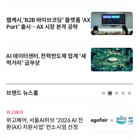
웹케시,'B2B 바이브코딩' 플랫폼 'AX
Port' 출시…AX 시장 본격 공략
AI 데이터센터, 전력반도체 업계 '새
먹거리' 급부상
브랜드 뉴스룸
위고페어
위고페어, 서울AI허브 '2026 AI 전
환(AX) 지원사업' 컨소시엄 선정