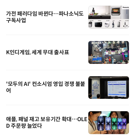
가전 패러다임 바뀐다…파나소닉도
구독사업
K인디게임, 세계 무대 출사표
'모두의 AI' 컨소시엄 영입 경쟁 불붙
어
애플, 패널 재고 보유기간 확대…OLE
D 주문량 늘었다