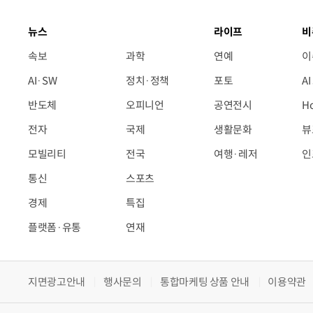
뉴스
라이프
비
속보
과학
연예
이
AI·SW
정치·정책
포토
A
반도체
오피니언
공연전시
H
전자
국제
생활문화
뷰
모빌리티
전국
여행·레저
인
통신
스포츠
경제
특집
플랫폼·유통
연재
지면광고안내
행사문의
통합마케팅 상품 안내
이용약관