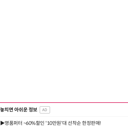
놓치면 아쉬운 정보
AD
▶명품퍼터 ~60%할인 '10만원'대 선착순 한정판매!