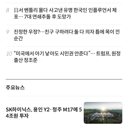
8
日서 벤틀리 몰다 사고낸 유명 한국인 인플루언서 체
포… 7대 연쇄추돌 후 도망가
9
진정한 우정?…친구 구하려다 둘 다 의자 틈에 목이 낀
순간
10
“미국에서 아기 낳아도 시민권 안준다”… 트럼프, 원정
출산 정조준
주요뉴스
SK하이닉스, 용인 Y2·청주 M17에 5
4조원 투자