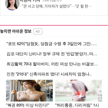
이원지 기자
기사 더보기
“큰 사고 당해, 기아차가 살렸다”…'굿 윌 헌팅' 여배우, “360도 에어백 굿”
놓치면 아쉬운 정보
AD