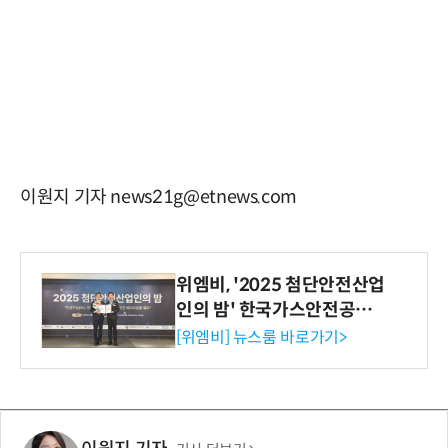
이원지 기자 news21g@etnews.com
위엠비, '2025 첨단안전산업
인의 밤' 한국가스안전공사
사장상 수상
[위엠비] 뉴스룸 바로가기>