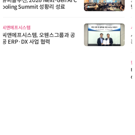
노보센스, PWM 고주파 과도 간섭
난제 극복…차량용 전류 감지 증폭
기
시큐어링크
시큐어링크, 중소기업기술정보진
흥원 AI 초격차 R&D 사업 최종 선
정
한국태양유전
태양유전, '안전·환경 보고서 202
6' 발간…2030년 SBT 수준 온실
가스 감축 추진