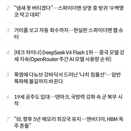
2
“냄새 못 버티겠다”…스파이더맨 상영 중 방귀 '수백명
코 막고 대피'
3
거미줄 쏘고 자동 회수까지…현실판 스파이더맨 웹 슈
터
4
[테크 차이나] DeepSeek V4 Flash 1위… 중국 모델 강
세 지속(OpenRouter 주간 AI 모델 사용량 순위)
5
폭염에 다뉴브 강바닥서 드러난 '나치 침몰선'… 암반
폭파해 물길까지 바꾼다
6
19세 공주도 입대…덴마크, 국방력 강화 속 군 복무 시
작
7
“韓, 향후 5년 메모리 최강국 유지…엔비디아, HBM 독
주 흔들”