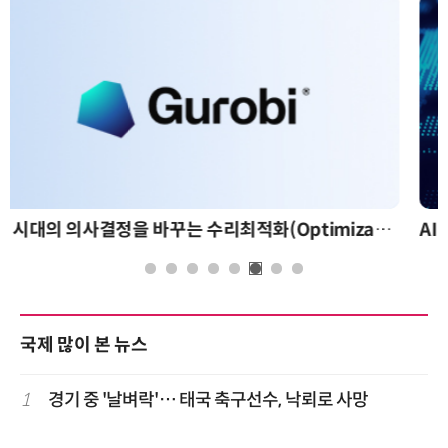
AI 핀옵스 실전 세미나: 폭증하는 AI 토큰 비용 관리 전략
국제 많이 본 뉴스
1
경기 중 '날벼락'… 태국 축구선수, 낙뢰로 사망