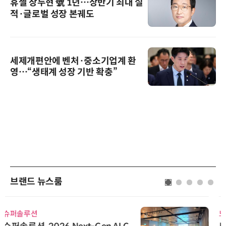
휴젤 장두현 號 1년…상반기 최대 실
적·글로벌 성장 본궤도
세제개편안에 벤처·중소기업계 환
영…“생태계 성장 기반 확충”
브랜드 뉴스룸
노보센스