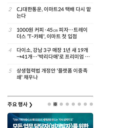
빚나
2
CJ대한통운, 이마트24 택배 다시 맡
7
쿠팡Inc,
는다
박…2년
3
1000원 커피·45㎝ 피자…트레이
8
세븐일레븐
더스 'T-카페', 이마트 첫 입점
매 300
4
다이소, 강남 3구 매장 1년 새 19개
9
“쿠팡, 7
→41개…'박리다매'로 프리미엄 상
최대'…
권 정조준
”
5
상생협력법 개정안 '플랫폼 이중족
10
“쿠팡 7월
쇄' 채우나
주요 행사
❯