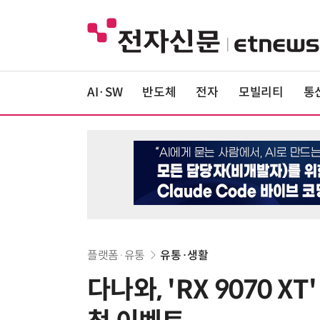
AI·SW
반도체
전자
모빌리티
통
플랫폼·유통
유통·생활
다나와, 'RX 9070 X