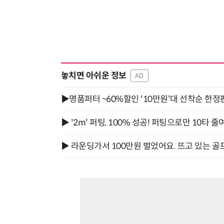
놓치면 아쉬운 정보
AD
▶명품퍼터 ~60%할인 '10만원'대 선착순 한정
▶ '2m' 퍼팅, 100% 성공! 퍼팅으로만 10타 줄
▶ 라운딩가서 100만원 벌었어요. 뜨고 있는 골