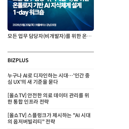
모든 업무 담당자(비개발자)를 위한 온톨로지 기반 AI 지식체계 설계 1-day 워크숍
BIZPLUS
누구나 AI로 디자인하는 시대…'인간 중
심 UX'의 새 기준을 묻다
[올쇼TV] 안전한 의료 데이터 관리를 위
한 통합 인프라 전략
[올쇼TV] 스플렁크가 제시하는 "AI 시대
의 옵저버빌리티" 전략