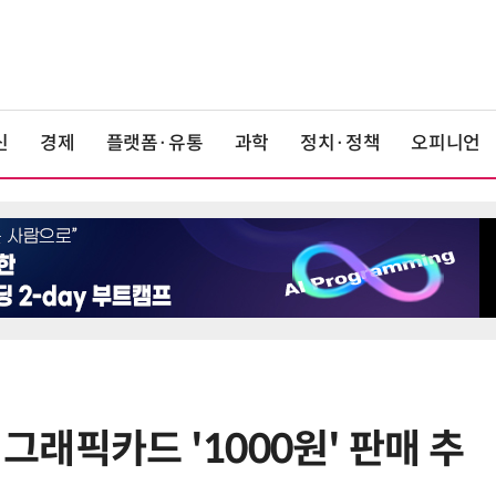
신
경제
플랫폼·유통
과학
정치·정책
오피니언
T' 그래픽카드 '1000원' 판매 추
6
“찰떡같이 알아듣네”…카카오, '카
나-o' 음성 생성 기술 고도화