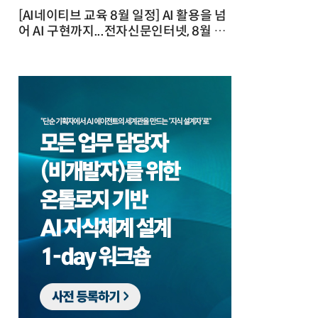
[AI네이티브 교육 8월 일정] AI 활용을 넘
어 AI 구현까지...전자신문인터넷, 8월 실
전 교육·워크숍 개최 발행일 : 2026-07-
23 10:46