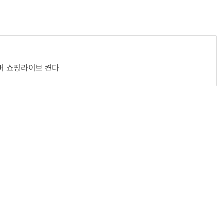
이버 쇼핑라이브 켠다