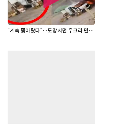
“계속 쫓아왔다”…도망치던 우크라 민간인 공격한 러 자폭 드론