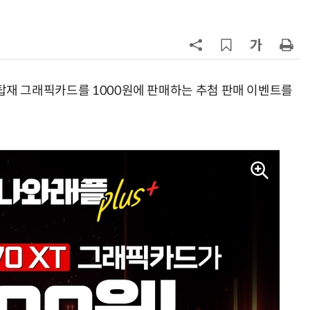
7
쿠팡Inc, 상반기 영업적자 1.2조 육
박…2년치 이익 넘어서
8
세븐일레븐, 해외 지역 명물 라면 판
매 300만개 돌파
칩셋 탑재 그래픽카드를 1000원에 판매하는 추첨 판매 이벤트를
9
“쿠팡, 7월 결제액 6조1100억 '역대
최대'…쿠팡이츠도 신기록”
10
“쿠팡 7월 추정 결제액 10.9% 감소