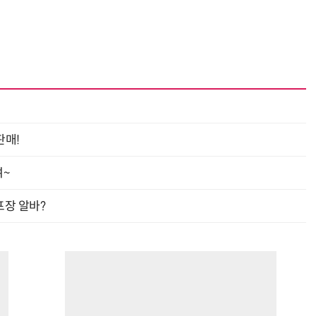
거미줄 쏘고 자동 회수까지…현실판 스파이더맨 웹 슈터
70년 만에 돌아온 시베리아호랑이…카자흐스탄 야생에 풀렸다
판매!
여~
프장 알바?