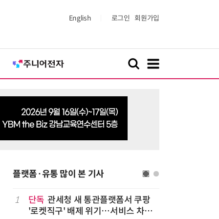
English
로그인
회원가입
플랫폼·유통 많이 본 기사
나
1
단독
관세청 새 통관플랫폼서 쿠팡
6
“찰떡같이
'로켓직구' 배제 위기…서비스 차질
나-o' 