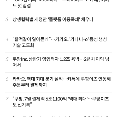
트 첫 입점
3
상생협력법 개정안 '플랫폼 이중족쇄' 채우나
4
“찰떡같이 알아듣네”…카카오, '카나나-o' 음성 생성
기술 고도화
5
쿠팡Inc, 상반기 영업적자 1.2조 육박…2년치 이익 넘
어서
6
카카오, 역대 최대 분기 실적…카톡에 쿠팡이츠 연동해
주문부터 결제까지
7
“쿠팡, 7월 결제액 6조1100억 '역대 최대'…쿠팡이츠
도 신기록”