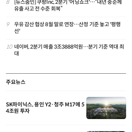
8
[뉴스줌인] 쿠팡Inc, 2분기 '어닝쇼크'…“내년 중순께
유출 사고 전 수준 회복”
9
우유 감산 협상 8월 말로 연장…산정 기준 놓고 '평행
선'
10
네이버, 2분기 매출 3조3888억원…분기 기준 역대 최
대
주요뉴스
SK하이닉스, 용인 Y2·청주 M17에 5
4조원 투자