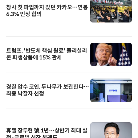
창사 첫 파업까지 갔던 카카오…연봉
6.3% 인상 합의
트럼프, '반도체 핵심 원료' 폴리실리
콘 파생상품에 15% 관세
경찰 압수 코인, 두나무가 보관한다…
최종 낙찰자 선정
휴젤 장두현 號 1년…상반기 최대 실
적·글로벌 성장 본궤도