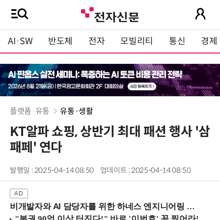
AI·SW
반도체
전자
모빌리티
통신
경제
플랫폼·유통
유통·생활
KT알파 쇼핑, 상반기 최대 패션 행사 '삼
패페' 연다
발행일 : 2025-04-14 08:50
업데이트 : 2025-04-14 08:50
비개발자와 AI 담당자를 위한 하네스 엔지니어링 입문과정 (8/20 신논현역)