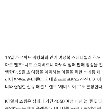
15일 △르까프 워킹화와 인기 여성복 스테디셀러 △오
아로 팬츠+니트 △지베르니 아노락 점퍼 판매 방송을 진
행한다. 5월 초 여행을 계획하는 이들을 위한 베네통 캐
리어 방송도 준비했다. 국내 최초로 프랑스 신진 디자이
너와 협업한 신규 패션 브랜드 '새미 보이트'도 론칭한다.
KT알파 쇼핑은 삼패페 기간 4050 여성 패션 앱 '퀸잇'과
협업하는 등 제휴 플랫폼과 시너지를 노린다. 퀸잇의 럭