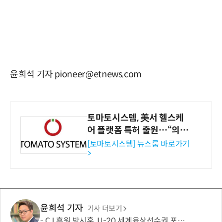
윤희석 기자 pioneer@etnews.com
토마토시스템, 美서 헬스케
어 플랫폼 특허 출원…“의료
기관·보험사 공략”
[토마토시스템] 뉴스룸 바로가기
>
윤희석 기자
기사 더보기
CJ 후원 박시훈, U-20 세계육상선수권 포환던지기 은메달