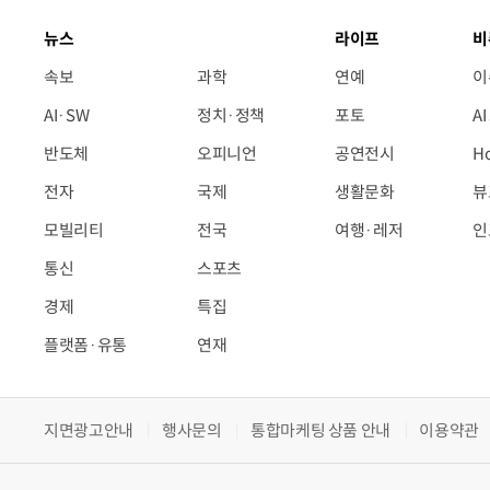
뉴스
라이프
비
속보
과학
연예
이
AI·SW
정치·정책
포토
A
반도체
오피니언
공연전시
H
전자
국제
생활문화
뷰
모빌리티
전국
여행·레저
인
통신
스포츠
경제
특집
플랫폼·유통
연재
지면광고안내
행사문의
통합마케팅 상품 안내
이용약관