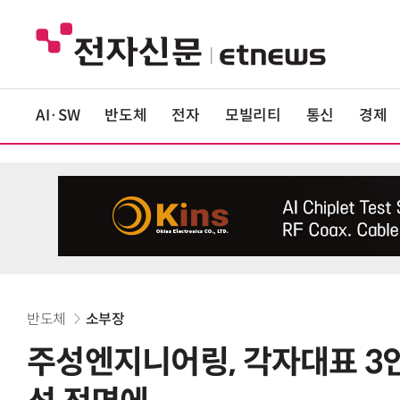
AI·SW
반도체
전자
모빌리티
통신
경제
반도체
소부장
주성엔지니어링, 각자대표 3