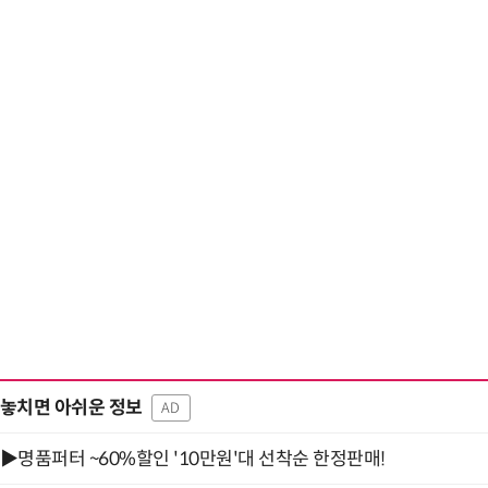
놓치면 아쉬운 정보
AD
▶명품퍼터 ~60%할인 '10만원'대 선착순 한정판매!