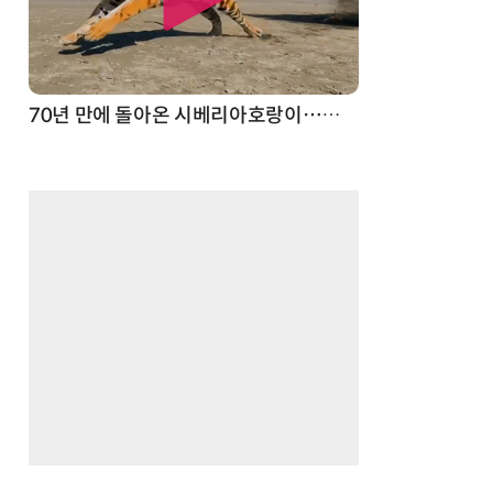
스파이더맨 웹 슈터
70년 만에 돌아온 시베리아호랑이…카자흐스탄 야생에 풀렸다