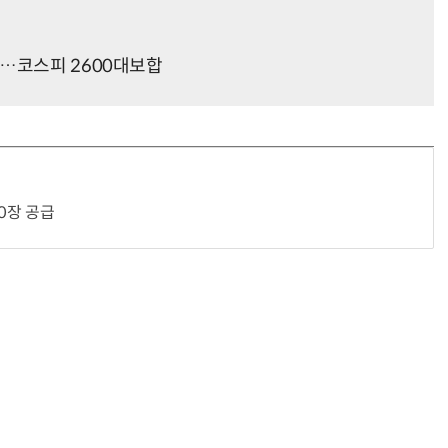
드…코스피 2600대보합
거미줄 쏘고 자동 회수까지…현실판 
0장 공급