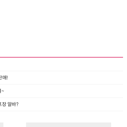
판매!
여~
프장 알바?