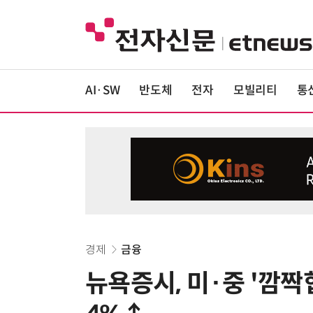
AI·SW
반도체
전자
모빌리티
통
경제
금융
뉴욕증시, 미·중 '깜