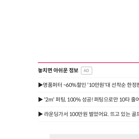
놓치면 아쉬운 정보
AD
▶명품퍼터 ~60%할인 '10만원'대 선착순 한정
▶ '2m' 퍼팅, 100% 성공! 퍼팅으로만 10타 줄
▶ 라운딩가서 100만원 벌었어요. 뜨고 있는 골