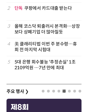
구성
럽
2
단독
쿠팡에서 카드대출 받는다
7
'게이밍위
서 TV·모
3
올해 코스닥 퇴출러시 본격화…상장
8
LG 엑사
보다 상폐기업 더 많아질듯
대기업과 
4
美 클래리티법 이번 주 분수령…휴
9
500조 
회 전 마지막 시험대
테크…AI
5
5대 은행 회수불능 '추정손실' 1조
10
코스피 급
2109억원 …7년 만에 최대
주요 행사
❯