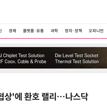
신
경제
플랫폼·유통
과학
정치·정책
오피니언
짝협상'에 환호 랠리…나스닥
6
단독
보험 소비자 개인정보 유출 막
는다…'보험·GA 정보보호 협의체'