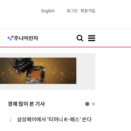
English
로그인
회원가입
경제 많이 본 기사
1
삼성페이에서 '티머니 K-패스' 쓴다
6
단독
보험
는다…'보