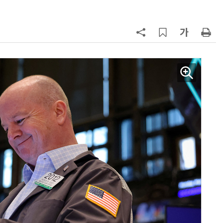
구성
7
'게이밍위크' 삼성전자-LG전자 유
서 TV·모니터 '大戰'
8
LG 엑사원, 中企 제조현장 '전파'…
대기업과 협력사 AI 상생 시동
9
500조 퇴직연금 시장 노리는 RA 핀
테크…AI 연금운용 경쟁 본격화
10
코스피 급등에 매수 사이드카 발동