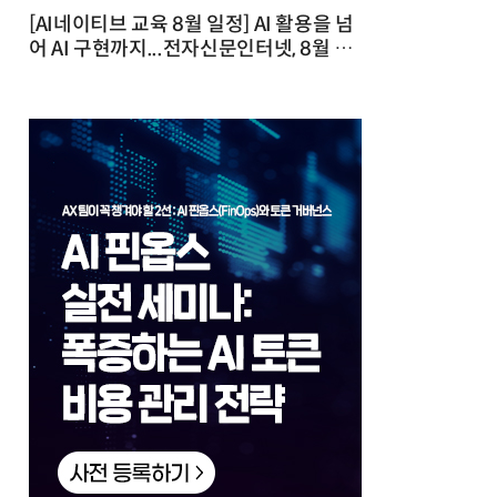
[AI네이티브 교육 8월 일정] AI 활용을 넘
어 AI 구현까지...전자신문인터넷, 8월 실
전 교육·워크숍 개최 발행일 : 2026-07-
23 10:46