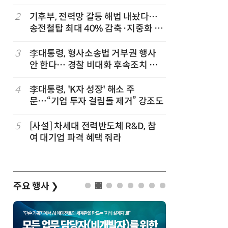
2
기후부, 전력망 갈등 해법 내놨다…
7
[2026 
송전철탑 최대 40% 감축·지중화 확
산'에 감
대
행 유도
3
李대통령, 형사소송법 거부권 행사
8
최저임금 
안 한다… 경찰 비대화 후속조치 점
동계·소상
검
4
李대통령, 'K자 성장' 해소 주
9
[하반기 
문…“기업 투자 걸림돌 제거” 강조도
메가프로
보기금' 
5
[사설] 차세대 전력반도체 R&D, 참
10
李대통령, 
여 대기업 파격 혜택 줘라
한 바퀴…
검
주요 행사
❯