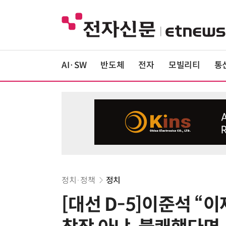
AI·SW
반도체
전자
모빌리티
통
정치·정책
정치
[대선 D-5]이준석 “