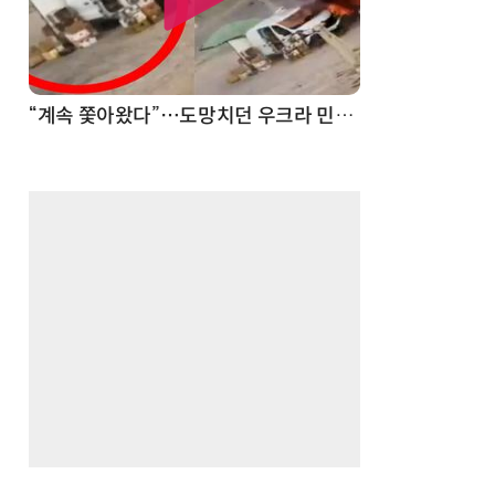
“계속 쫓아왔다”…도망치던 우크라 민간인 공격한 러 자폭 드론