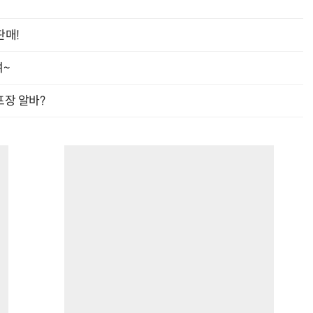
판매!
여~
프장 알바?