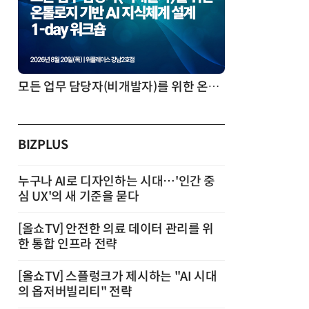
모든 업무 담당자(비개발자)를 위한 온톨로지 기반 AI 지식체계 설계 1-day 워크숍
BIZPLUS
누구나 AI로 디자인하는 시대…'인간 중
심 UX'의 새 기준을 묻다
[올쇼TV] 안전한 의료 데이터 관리를 위
한 통합 인프라 전략
[올쇼TV] 스플렁크가 제시하는 "AI 시대
의 옵저버빌리티" 전략