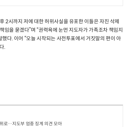
오후 2시까지 저에 대한 허위사실을 유포한 이들은 자진 삭제
거미줄 쏘고 자동 회수까지…현실판 스파이더맨 웹 슈터
70년 만에 돌아온 시베리아호랑이…카자흐스탄 야생에 풀렸다
 책임을 묻겠다”며 “권력욕에 눈먼 지도자가 가족조차 책임지
 말했다. 이어 “오늘 시작되는 사전투표에서 거짓말의 편이 아
다.
윤리위로…지도부 엄중 징계 의견 모아