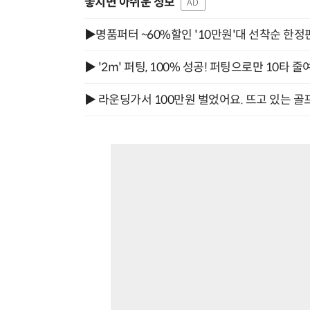
놓치면 아쉬운 정보
AD
▶명품퍼터 ~60%할인 '10만원'대 선착순 한정
▶ '2m' 퍼팅, 100% 성공! 퍼팅으로만 10타 줄
▶ 라운딩가서 100만원 벌었어요. 뜨고 있는 골