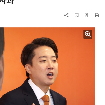
 사과”
7
[2026 세제 개편안] 기업 '국내생
산'에 감세…세제로 산업·자금 지방
행 유도
8
최저임금 1만700원 최종 확정…노
동계·소상공인 이의 모두 기각
9
[하반기 업무보고]산업부, 1600조
메가프로젝트 속도전…'산업자원안
보기금' 신설해 공급망 사수
10
李대통령, '1390조 협력' 안고 지구
한 바퀴…귀국 직후 부동산·증시 점
검