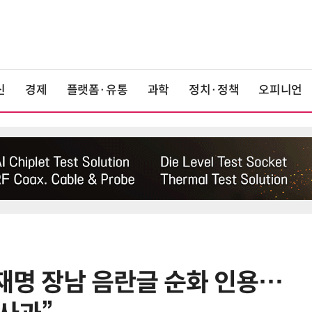
신
경제
플랫폼·유통
과학
정치·정책
오피니언
이재명 장남 음란글 순화 인용…
6
산업부, 한화오션·에코프로비엠 등
5개사 '슈퍼 을(乙)' 선정