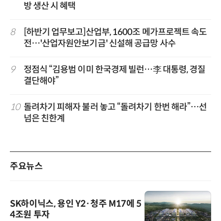
방 생산 시 혜택
8
[하반기 업무보고]산업부, 1600조 메가프로젝트 속도
전…'산업자원안보기금' 신설해 공급망 사수
9
정점식 “김용범 이미 한국경제 빌런…李 대통령, 경질
결단해야”
10
돌려차기 피해자 불러 놓고 “돌려차기 한번 해라”…선
넘은 친한계
주요뉴스
SK하이닉스, 용인 Y2·청주 M17에 5
4조원 투자