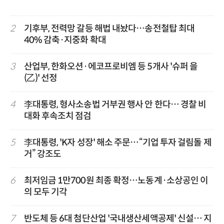
2
기후부, 전력망 갈등 해법 내놨다…송전철탑 최대
40% 감축·지중화 확대
3
산업부, 한화오션·에코프로비엠 등 5개사 '슈퍼 을
(乙)' 선정
4
李대통령, 형사소송법 거부권 행사 안 한다… 경찰 비
대화 후속조치 점검
5
李대통령, 'K자 성장' 해소 주문…“기업 투자 걸림돌 제
거” 강조도
6
최저임금 1만700원 최종 확정…노동계·소상공인 이
의 모두 기각
7
반도체 등 6대 첨단산업 '국내생산세액공제' 신설… 지