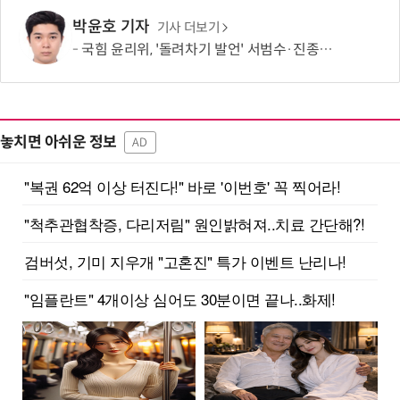
박윤호 기자
기사 더보기
국힘 윤리위, '돌려차기 발언' 서범수·진종오 징계 절차 개시
놓치면 아쉬운 정보
AD