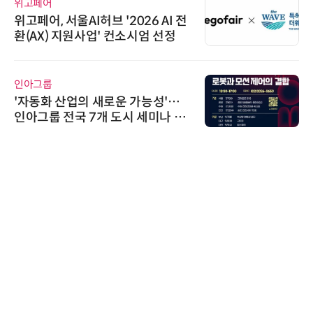
위고페어
위고페어, 서울AI허브 '2026 AI 전
환(AX) 지원사업' 컨소시엄 선정
인아그룹
'자동화 산업의 새로운 가능성'…
인아그룹 전국 7개 도시 세미나 페
어 개최