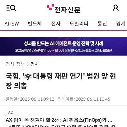
AI·SW
반도체
전자
모빌리티
통신
경제
정치·정책
정치
국힘, '李 대통령 재판 연기' 법원 앞 현
장 의총
발행일 : 2025-06-11 09:12
업데이트 : 2025-06-11 10:45
AX 팀이 꼭 챙겨야 할 2선 : AI 핀옵스(FinOps)와 토큰 거버넌스 (8/21 잠실역)