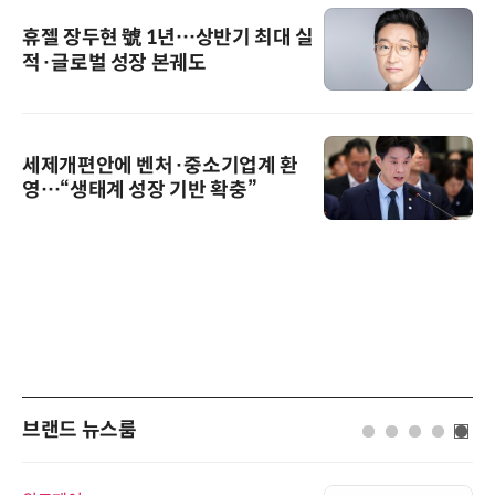
휴젤 장두현 號 1년…상반기 최대 실
적·글로벌 성장 본궤도
세제개편안에 벤처·중소기업계 환
영…“생태계 성장 기반 확충”
브랜드 뉴스룸