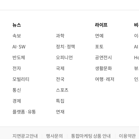
뉴스
라이프
비
속보
과학
연예
이
AI·SW
정치·정책
포토
A
반도체
오피니언
공연전시
H
전자
국제
생활문화
뷰
모빌리티
전국
여행·레저
인
통신
스포츠
경제
특집
플랫폼·유통
연재
지면광고안내
행사문의
통합마케팅 상품 안내
이용약관