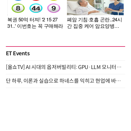
ET Events
[올쇼TV] AI 시대의 옵저버빌리티: GPU·LLM 모니터링부터 AI 기반 장애 대응까지 (8/11 생방송)
단 하루, 이론과 실습으로 하네스를 익히고 현업에 바로 쓰는 핸즈온 워크숍 (8/20)