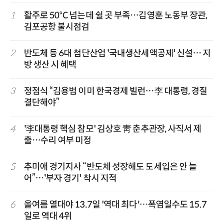
1
활주로 50℃ 넘는데 쉴 곳 부족…김영훈 노동부 장관,
김포공항 불시점검
2
반도체 등 6대 첨단산업 '국내생산세액공제' 신설… 지
방 생산 시 혜택
3
정점식 “김용범 이미 한국경제 빌런…李 대통령, 경질
결단해야”
4
'李대통령 핵심 참모' 김상호 靑 춘추관장, 사직서 제
출…수리 여부 미정
5
추미애 경기지사 “반도체 성장해도 도세입은 안 늘
어”…'부자 경기' 착시 지적
6
올여름 열대야 13.7일 '역대 최다'…폭염일수도 15.7
일로 역대 4위