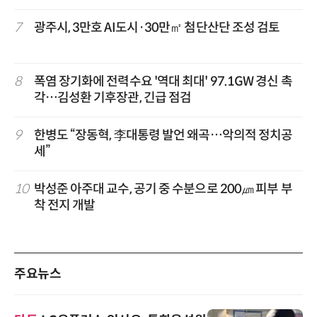
7
광주시, 3만호 AI도시·30만㎡ 첨단산단 조성 검토
8
폭염 장기화에 전력수요 '역대 최대' 97.1GW 경신 촉
각…김성환 기후장관, 긴급 점검
9
한병도 “장동혁, 李대통령 발언 왜곡…악의적 정치공
세”
10
박성준 아주대 교수, 공기 중 수분으로 200㎛ 피부 부
착 전지 개발
주요뉴스