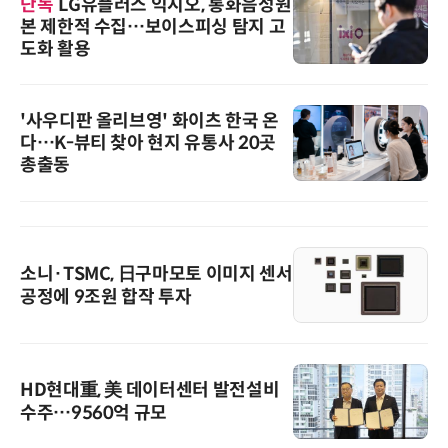
단독
LG유플러스 익시오, 통화음성원
본 제한적 수집…보이스피싱 탐지 고
도화 활용
'사우디판 올리브영' 화이츠 한국 온
다…K-뷰티 찾아 현지 유통사 20곳
총출동
소니·TSMC, 日구마모토 이미지 센서
공정에 9조원 합작 투자
HD현대重, 美 데이터센터 발전설비
수주…9560억 규모