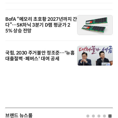
BofA “메모리 초호황 2027년까지 간
다”…SK하닉 3분기 D램 평균가 2
5% 상승 전망
국힘, 2030 주거불안 정조준…'뉴홈
대출절벽·폐버스' 대여 공세
브랜드 뉴스룸