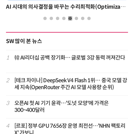
AI 시대의 의사결정을 바꾸는 수리최적화(Optimization): 실제 산업 적용 사례와 활용 전략
SW 많이 본 뉴스
1
韓 AI리더십 공백 장기화… 글로벌 3강 동력 꺼져간다
2
[테크 차이나] DeepSeek V4 Flash 1위… 중국 모델 강
세 지속(OpenRouter 주간 AI 모델 사용량 순위)
3
오픈AI 첫 AI 기기 윤곽…'도넛 모양'에 가격은
300~400달러
4
[르포] 정부 GPU 7656장 운영 최전선…'NHN 팩토리
X' 가보니