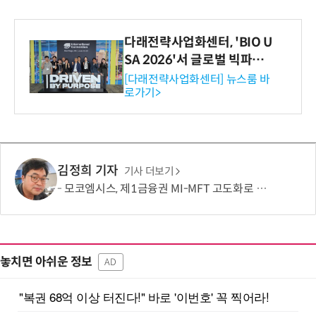
다래전략사업화센터, 'BIO U
SA 2026'서 글로벌 빅파마
와의 비즈니스 미팅 지원…K
[다래전략사업화센터] 뉴스룸 바
로가기>
-바이오 해외 진출 교두보 확
보
김정희 기자
기사 더보기
모코엠시스, 제1금융권 MI-MFT 고도화로 대규모 인프라 통합 역량 입증
놓치면 아쉬운 정보
AD