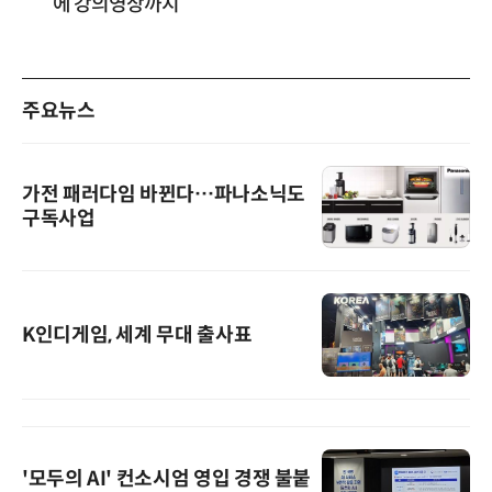
에 강의영상까지
주요뉴스
가전 패러다임 바뀐다…파나소닉도
구독사업
K인디게임, 세계 무대 출사표
'모두의 AI' 컨소시엄 영입 경쟁 불붙