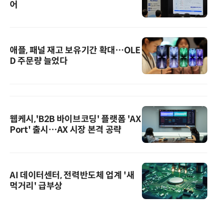
어
애플, 패널 재고 보유기간 확대…OLE
D 주문량 늘었다
웹케시,'B2B 바이브코딩' 플랫폼 'AX
Port' 출시…AX 시장 본격 공략
AI 데이터센터, 전력반도체 업계 '새
먹거리' 급부상