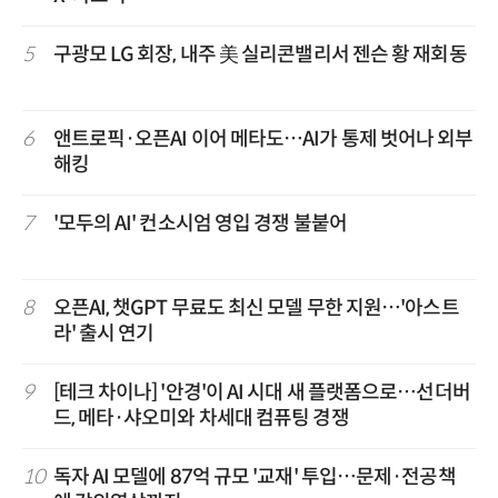
5
구광모 LG 회장, 내주 美 실리콘밸리서 젠슨 황 재회동
6
앤트로픽·오픈AI 이어 메타도…AI가 통제 벗어나 외부
해킹
7
'모두의 AI' 컨소시엄 영입 경쟁 불붙어
8
오픈AI, 챗GPT 무료도 최신 모델 무한 지원…'아스트
라' 출시 연기
9
[테크 차이나] '안경'이 AI 시대 새 플랫폼으로…선더버
드, 메타·샤오미와 차세대 컴퓨팅 경쟁
10
독자 AI 모델에 87억 규모 '교재' 투입…문제·전공책