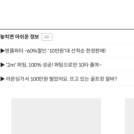
놓치면 아쉬운 정보
AD
▶명품퍼터 ~60%할인 '10만원'대 선착순 한정판매!
▶ '2m' 퍼팅, 100% 성공! 퍼팅으로만 10타 줄여~
▶ 라운딩가서 100만원 벌었어요. 뜨고 있는 골프장 알바?