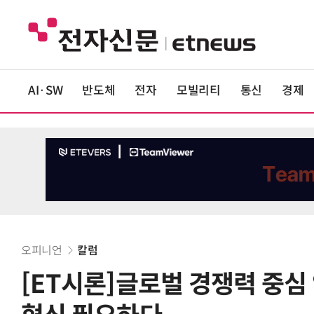
AI·SW
반도체
전자
모빌리티
통신
경제
오피니언
칼럼
[ET시론]글로벌 경쟁력 중심 