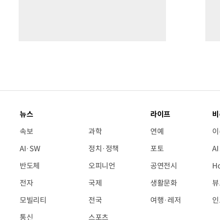
뉴스
라이프
비
속보
과학
연예
이
AI·SW
정치·정책
포토
A
반도체
오피니언
공연전시
H
전자
국제
생활문화
뷰
모빌리티
전국
여행·레저
인
통신
스포츠