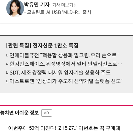
박유민 기자
기사 더보기
모빌린트, AI USB 'MLD-R1' 출시
[관련 특집]
전자신문 1만호 특집
인애이블퓨전 “핵융합 상용화 밑그림, 우리 손으로”
한컴인스페이스, 위성영상에서 멀티 인텔리전스로…'한국형 팔란티어' 길 연다
SDT, 제조 경쟁력 내세워 양자기술 상용화 주도
아스트로젠 “임상의가 주도해 신약개발 플랫폼 선도”
놓치면 아쉬운 정보
AD