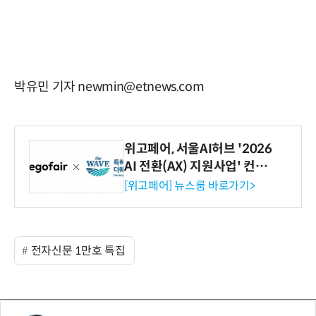
박유민 기자 newmin@etnews.com
위고페어, 서울AI허브 '2026
AI 전환(AX) 지원사업' 컨소
시엄 선정
[위고페어] 뉴스룸 바로가기>
전자신문 1만호 특집