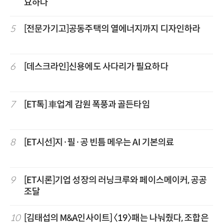
요하다
5
[전문가기고]공동주택의 열에너지까지 디자인하라
6
[데스크라인]신용에도 사다리가 필요하다
7
[ET톡] 車업계 감원 폭풍과 골든타임
8
[ET시선]지·필·공 빈틈 메우는 AI 기본의료
9
[ET시론]기업 성장의 러닝크루와 페이스메이커, 공공
조달
10
[김태섭의 M&A인사이트] 〈19〉패는 나눠줬다, 조합은