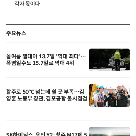
각자 몫이다
주요뉴스
올여름 열대야 13.7일 '역대 최다'…
폭염일수도 15.7일로 역대 4위
활주로 50℃ 넘는데 쉴 곳 부족…김
영훈 노동부 장관, 김포공항 불시점검
SK하이닉스, 용인 Y2·청주 M17에 5