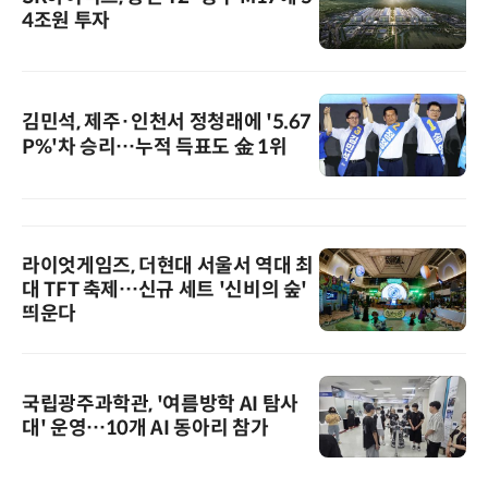
4조원 투자
김민석, 제주·인천서 정청래에 '5.67
P%'차 승리…누적 득표도 金 1위
라이엇게임즈, 더현대 서울서 역대 최
대 TFT 축제…신규 세트 '신비의 숲'
띄운다
국립광주과학관, '여름방학 AI 탐사
대' 운영…10개 AI 동아리 참가