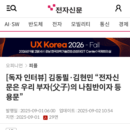
AI·SW
반도체
전자
모빌리티
통신
경제
오피니언
피플
[독자 인터뷰] 김동필·김현민 “전자신
문은 우리 부자(父子)의 나침반이자 등
용문”
발행일 : 2025-09-01 06:00
업데이트 : 2025-09-02 10:54
지면 :
2025-09-01
29면