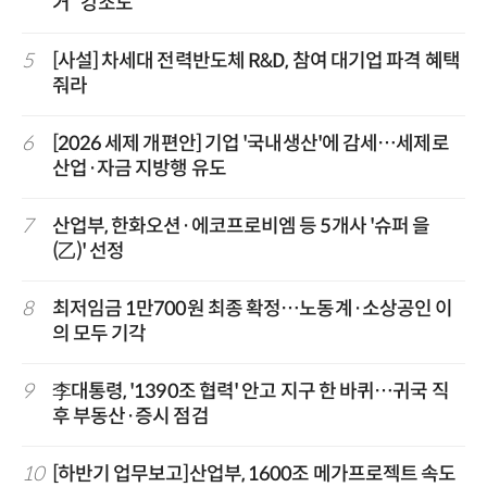
거” 강조도
5
[사설] 차세대 전력반도체 R&D, 참여 대기업 파격 혜택
줘라
6
[2026 세제 개편안] 기업 '국내생산'에 감세…세제로
산업·자금 지방행 유도
7
산업부, 한화오션·에코프로비엠 등 5개사 '슈퍼 을
(乙)' 선정
8
최저임금 1만700원 최종 확정…노동계·소상공인 이
의 모두 기각
9
李대통령, '1390조 협력' 안고 지구 한 바퀴…귀국 직
후 부동산·증시 점검
10
[하반기 업무보고]산업부, 1600조 메가프로젝트 속도