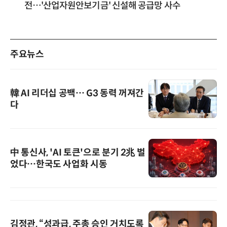
전…'산업자원안보기금' 신설해 공급망 사수
주요뉴스
韓 AI 리더십 공백… G3 동력 꺼져간
다
中 통신사, 'AI 토큰'으로 분기 2兆 벌
었다…한국도 사업화 시동
김정관, “성과급, 주총 승인 거치도록