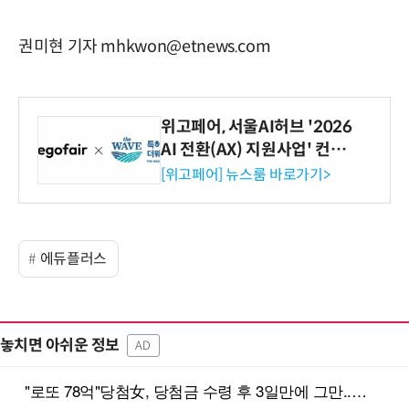
권미현 기자 mhkwon@etnews.com
위고페어, 서울AI허브 '2026
AI 전환(AX) 지원사업' 컨소
시엄 선정
[위고페어] 뉴스룸 바로가기>
에듀플러스
놓치면 아쉬운 정보
AD