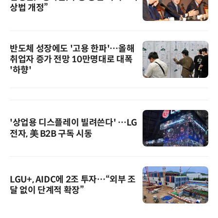
상법 개정”
반도체 성장에도 '고용 한파'…올해
취업자 증가 전망 10만명대로 대폭
'하향'
'상업용 디스플레이 빌려쓴다' …LG
전자, 美 B2B 구독 시동
LGU+, AIDC에 2조 투자…“외부 조
달 없이 단계적 확장”