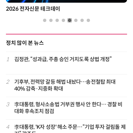
2026 전자신문 테크데이
정치 많이 본 뉴스
1
김정관, “성과급, 주총 승인 거치도록 상법 개정”
2
기후부, 전력망 갈등 해법 내놨다…송전철탑 최대
40% 감축·지중화 확대
3
李대통령, 형사소송법 거부권 행사 안 한다… 경찰 비
대화 후속조치 점검
4
李대통령, 'K자 성장' 해소 주문…“기업 투자 걸림돌 제