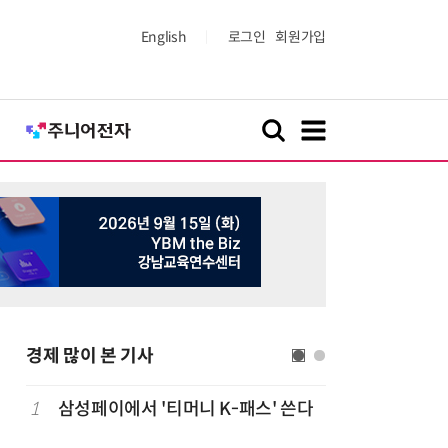
English
로그인
회원가입
경제 많이 본 기사
1
삼성페이에서 '티머니 K-패스' 쓴다
6
단독
보험
는다…'보