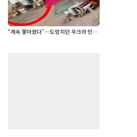
“계속 쫓아왔다”…도망치던 우크라 민간인 공격한 러 자폭 드론