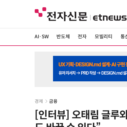
AI·SW
반도체
전자
모빌리티
통
경제
금융
[인터뷰] 오태림 글루와