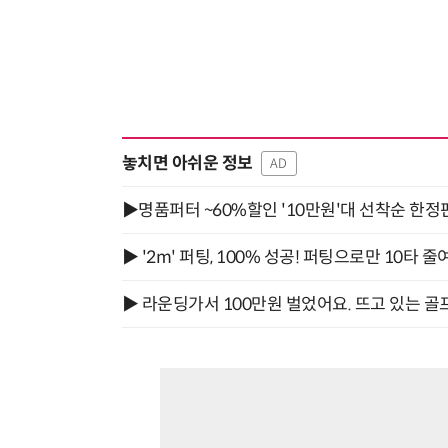
놓치면 아쉬운 정보
AD
▶명품퍼터 ~60%할인 '10만원'대 선착순 한정
▶ '2m' 퍼팅, 100% 성공! 퍼팅으로만 10타 줄
▶ 라운딩가서 100만원 벌었어요. 뜨고 있는 골