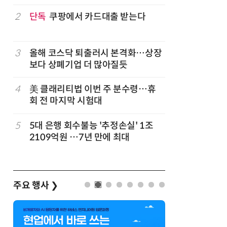
구성
럽
2
단독
쿠팡에서 카드대출 받는다
7
'게이밍위
서 TV·모
3
올해 코스닥 퇴출러시 본격화…상장
8
500조 
보다 상폐기업 더 많아질듯
테크…AI
4
美 클래리티법 이번 주 분수령…휴
9
LG 엑사
회 전 마지막 시험대
대기업과 
5
5대 은행 회수불능 '추정손실' 1조
10
코스피 급
2109억원 …7년 만에 최대
주요 행사
❯