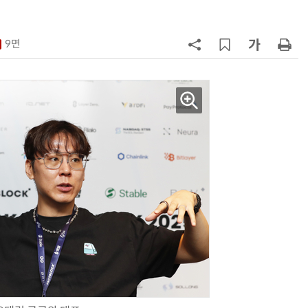
구성
7
'게이밍위크' 삼성전자-LG전자 유
서 TV·모니터 '大戰'
9면
8
500조 퇴직연금 시장 노리는 RA 핀
테크…AI 연금운용 경쟁 본격화
9
LG 엑사원, 中企 제조현장 '전파'…
대기업과 협력사 AI 상생 시동
10
코스피 급등에 매수 사이드카 발동