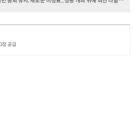
번 총회 유치, 새로운 이정표...성공 개최 위해 최선 다할 것”
0장 공급