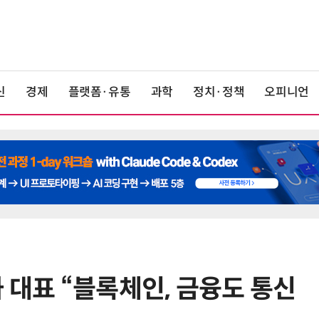
신
경제
플랫폼·유통
과학
정치·정책
오피니언
 대표 “블록체인, 금융도 통신
6
단독
보험 소비자 개인정보 유출 막
는다…'보험·GA 정보보호 협의체'