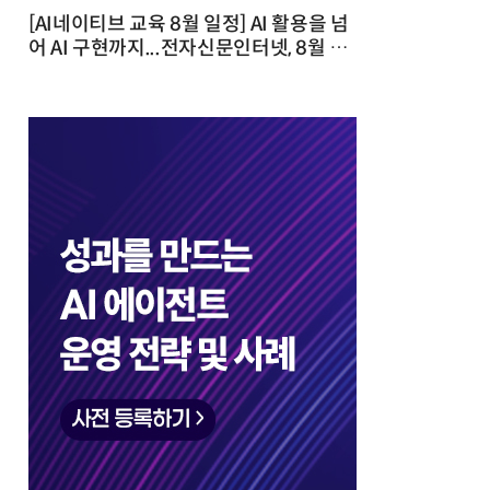
[AI네이티브 교육 8월 일정] AI 활용을 넘
어 AI 구현까지...전자신문인터넷, 8월 실
전 교육·워크숍 개최 발행일 : 2026-07-
23 10:46