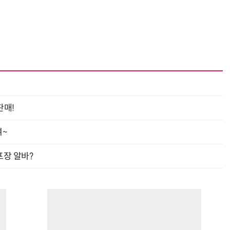
판매!
여~
프장 알바?