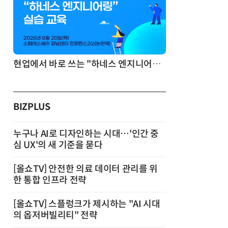
기반 정리·리서치·보고 자동화
현업에서 바로 쓰는 "하네스 엔지니어링" 실습 교육
BIZPLUS
누구나 AI로 디자인하는 시대…'인간 중
심 UX'의 새 기준을 묻다
[올쇼TV] 안전한 의료 데이터 관리를 위
한 통합 인프라 전략
[올쇼TV] 스플렁크가 제시하는 "AI 시대
의 옵저버빌리티" 전략