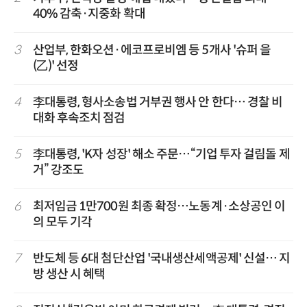
40% 감축·지중화 확대
3
산업부, 한화오션·에코프로비엠 등 5개사 '슈퍼 을
(乙)' 선정
4
李대통령, 형사소송법 거부권 행사 안 한다… 경찰 비
대화 후속조치 점검
5
李대통령, 'K자 성장' 해소 주문…“기업 투자 걸림돌 제
거” 강조도
6
최저임금 1만700원 최종 확정…노동계·소상공인 이
의 모두 기각
7
반도체 등 6대 첨단산업 '국내생산세액공제' 신설… 지
방 생산 시 혜택