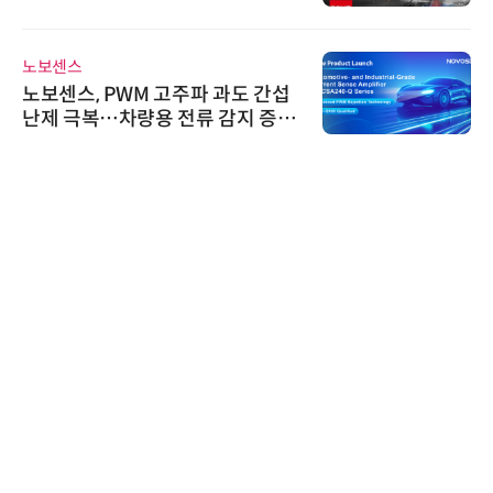
노보센스
노보센스, PWM 고주파 과도 간섭
난제 극복…차량용 전류 감지 증폭
기