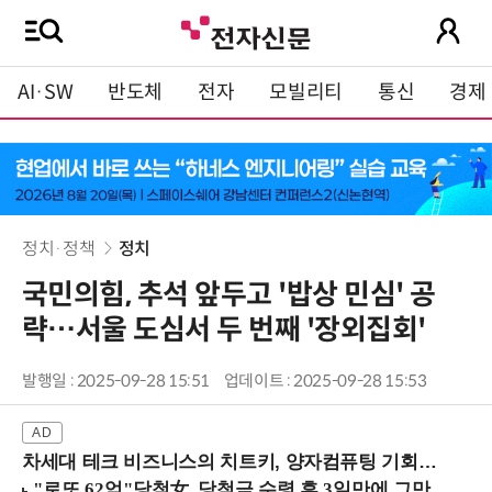
AI·SW
반도체
전자
모빌리티
통신
경제
정치·정책
정치
국민의힘, 추석 앞두고 '밥상 민심' 공
략…서울 도심서 두 번째 '장외집회'
발행일 : 2025-09-28 15:51
업데이트 : 2025-09-28 15:53
차세대 테크 비즈니스의 치트키, 양자컴퓨팅 기회를 선점하라! (8/28 강남역)