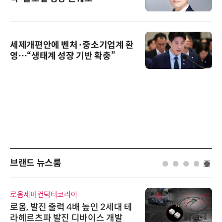
세제개편안에 벤처·중소기업계 환
영…“생태계 성장 기반 확충”
브랜드 뉴스룸
로옴세미컨덕터코리아
로옴, 발진 출력 4배 높인 2세대 테
라헤르츠파 발진 디바이스 개발