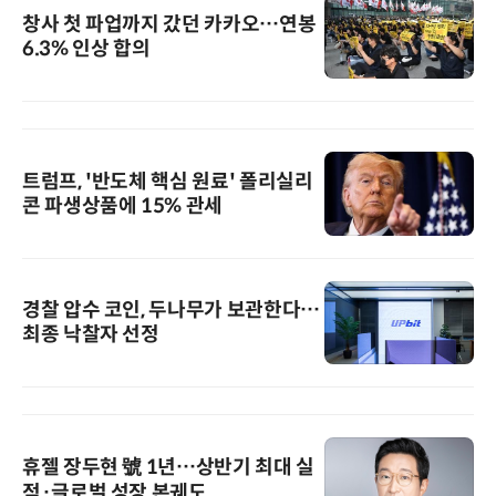
창사 첫 파업까지 갔던 카카오…연봉
6.3% 인상 합의
트럼프, '반도체 핵심 원료' 폴리실리
콘 파생상품에 15% 관세
경찰 압수 코인, 두나무가 보관한다…
최종 낙찰자 선정
휴젤 장두현 號 1년…상반기 최대 실
적·글로벌 성장 본궤도