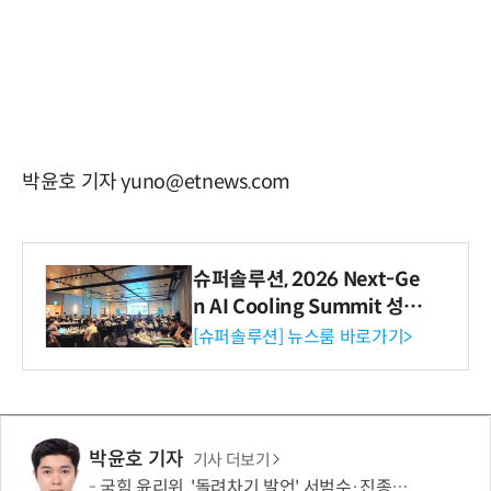
박윤호 기자 yuno@etnews.com
슈퍼솔루션, 2026 Next-Ge
n AI Cooling Summit 성황
리 성료
[슈퍼솔루션] 뉴스룸 바로가기>
박윤호 기자
기사 더보기
국힘 윤리위, '돌려차기 발언' 서범수·진종오 징계 절차 개시