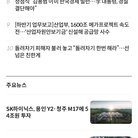
8
정점식 “김용범 이미 한국경제 빌런…李 대통령, 경질
결단해야”
9
[하반기 업무보고]산업부, 1600조 메가프로젝트 속도
전…'산업자원안보기금' 신설해 공급망 사수
10
돌려차기 피해자 불러 놓고 “돌려차기 한번 해라”…선
넘은 친한계
주요뉴스
SK하이닉스, 용인 Y2·청주 M17에 5
4조원 투자