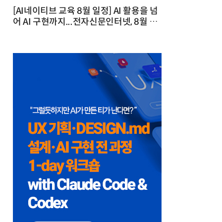
[AI네이티브 교육 8월 일정] AI 활용을 넘
어 AI 구현까지...전자신문인터넷, 8월 실
전 교육·워크숍 개최 발행일 : 2026-07-
23 10:46