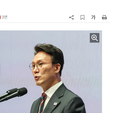
7
반도체 등 6대 첨단산업 '국내생산
액공제' 신설… 지방 생산 시 혜택
3면
8
[하반기 업무보고]산업부, 1600조
메가프로젝트 속도전…'산업자원안
보기금' 신설해 공급망 사수
9
정점식 “김용범 이미 한국경제 빌
런…李 대통령, 경질 결단해야”
10
돌려차기 피해자 불러 놓고 “돌려차
기 한번 해라”…선 넘은 친한계