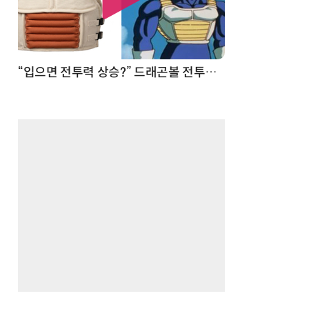
 순간
“입으면 전투력 상승?” 드래곤볼 전투복 닮은 중량조끼