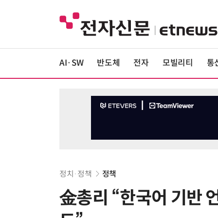
AI·SW
반도체
전자
모빌리티
통
정치·정책
정책
金총리 “한국어 기반 언