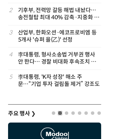
세
2
기후부, 전력망 갈등 해법 내놨다…
7
반도체 등
송전철탑 최대 40% 감축·지중화 확
액공제' 
대
3
산업부, 한화오션·에코프로비엠 등
8
[하반기 
5개사 '슈퍼 을(乙)' 선정
메가프로
보기금' 
4
李대통령, 형사소송법 거부권 행사
9
정점식 “
안 한다… 경찰 비대화 후속조치 점
런…李 대
검
5
李대통령, 'K자 성장' 해소 주
10
돌려차기 
문…“기업 투자 걸림돌 제거” 강조도
기 한번 
주요 행사
❯