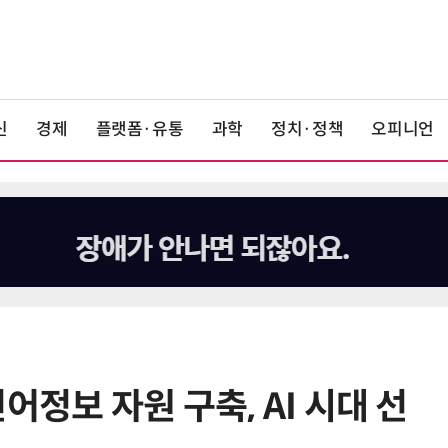
신
경제
플랫폼·유통
과학
정치·정책
오피니언
어정보 자원 구축, AI 시대 선
6
최저임금 1만700원 최종 확정…노
동계·소상공인 이의 모두 기각