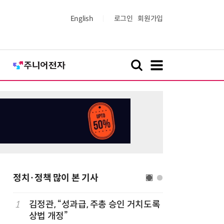
English
로그인
회원가입
정치·정책 많이 본 기사
1
김정관, “성과급, 주총 승인 거치도록
6
최저임금 
상법 개정”
동계·소상