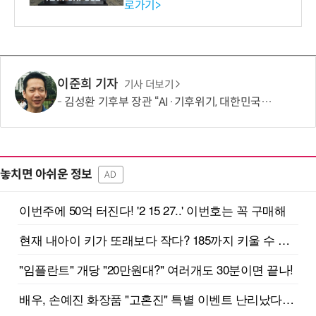
로가기>
-바이오 해외 진출 교두보 확
보
이준희 기자
기사 더보기
김성환 기후부 장관 “AI·기후위기, 대한민국이 함께 해결할 첫 국가 될 것”
놓치면 아쉬운 정보
AD