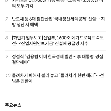
6
최저임금 1만700원 최종 확정…노동계·소상공인 이
의 모두 기각
7
반도체 등 6대 첨단산업 '국내생산세액공제' 신설… 지
방 생산 시 혜택
8
[하반기 업무보고]산업부, 1600조 메가프로젝트 속도
전…'산업자원안보기금' 신설해 공급망 사수
9
정점식 “김용범 이미 한국경제 빌런…李 대통령, 경질
결단해야”
10
돌려차기 피해자 불러 놓고 “돌려차기 한번 해라”…선
넘은 친한계
주요뉴스