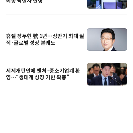
최종 낙찰자 선정
휴젤 장두현 號 1년…상반기 최대 실
적·글로벌 성장 본궤도
세제개편안에 벤처·중소기업계 환
영…“생태계 성장 기반 확충”