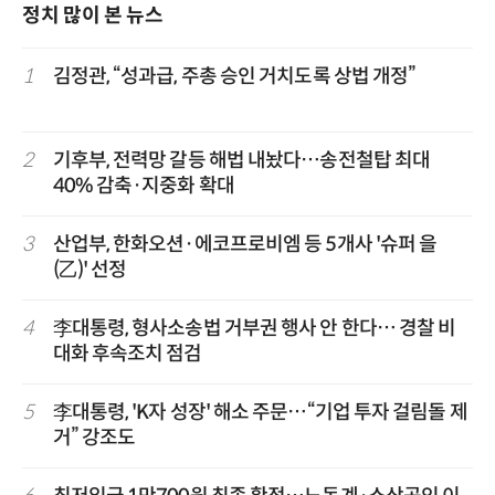
정치 많이 본 뉴스
1
김정관, “성과급, 주총 승인 거치도록 상법 개정”
2
기후부, 전력망 갈등 해법 내놨다…송전철탑 최대
40% 감축·지중화 확대
3
산업부, 한화오션·에코프로비엠 등 5개사 '슈퍼 을
(乙)' 선정
4
李대통령, 형사소송법 거부권 행사 안 한다… 경찰 비
대화 후속조치 점검
5
李대통령, 'K자 성장' 해소 주문…“기업 투자 걸림돌 제
거” 강조도