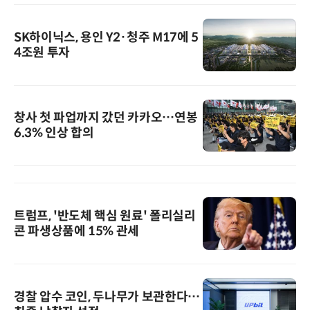
SK하이닉스, 용인 Y2·청주 M17에 5
4조원 투자
창사 첫 파업까지 갔던 카카오…연봉
6.3% 인상 합의
트럼프, '반도체 핵심 원료' 폴리실리
콘 파생상품에 15% 관세
경찰 압수 코인, 두나무가 보관한다…