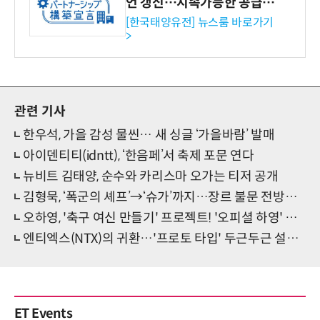
언 갱신…지속가능한 공급망
협력 강화
[한국태양유전] 뉴스룸 바로가기
>
관련 기사
한우석, 가을 감성 물씬… 새 싱글 ‘가을바람’ 발매
아이덴티티(idntt), ‘한음페’서 축제 포문 연다
뉴비트 김태양, 순수와 카리스마 오가는 티저 공개
김형묵, ‘폭군의 셰프’→‘슈가’까지…장르 불문 전방위 활약
오하영, '축구 여신 만들기' 프로젝트! '오피셜 하영' 유튜브
엔티엑스(NTX)의 귀환…'프로토 타입' 두근두근 설렘 증폭
ET Events