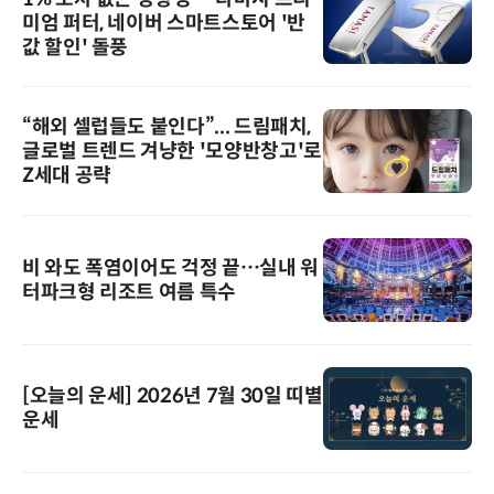
미엄 퍼터, 네이버 스마트스토어 '반
값 할인' 돌풍
“해외 셀럽들도 붙인다”... 드림패치,
글로벌 트렌드 겨냥한 '모양반창고'로
Z세대 공략
비 와도 폭염이어도 걱정 끝…실내 워
터파크형 리조트 여름 특수
[오늘의 운세] 2026년 7월 30일 띠별
운세