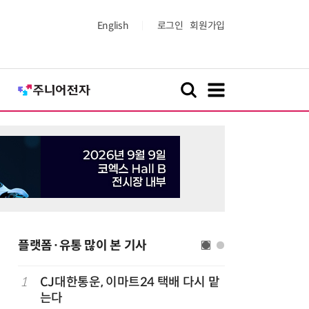
English
로그인
회원가입
플랫폼·유통 많이 본 기사
1
CJ대한통운, 이마트24 택배 다시 맡
6
카카오, 
까
는다
에 쿠팡이