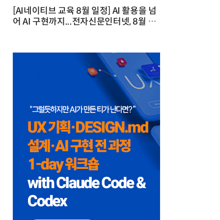
[AI네이티브 교육 8월 일정] AI 활용을 넘
어 AI 구현까지...전자신문인터넷, 8월 실
전 교육·워크숍 개최 발행일 : 2026-07-
23 10:46