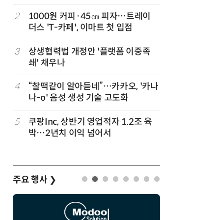
지
2
1000원 커피·45㎝ 피자…트레이
7
“쿠팡, 7
더스 'T-카페', 이마트 첫 입점
최대'…
3
상생협력법 개정안 '플랫폼 이중족
8
[뉴스줌인]
준
쇄' 채우나
크'…“내
회복”
정
4
“찰떡같이 알아듣네”…카카오, '카나
9
우유 감산
나-o' 음성 생성 기술 고도화
기준 놓고
”
5
쿠팡Inc, 상반기 영업적자 1.2조 육
10
“쿠팡 7월
박…2년치 이익 넘어서
주요 행사
❯