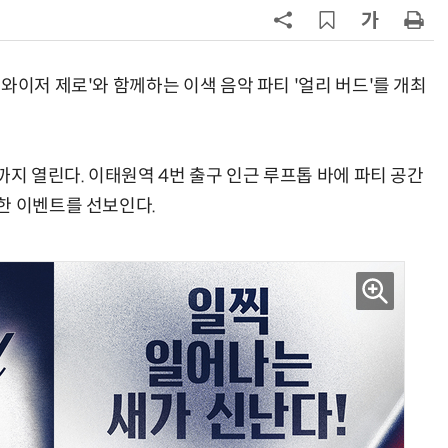
지
7
“쿠팡, 7월 결제액 6조1100억 '역대
최대'…쿠팡이츠도 신기록”
와이저 제로'와 함께하는 이색 음악 파티 '얼리 버드'를 개최
8
[뉴스줌인] 쿠팡Inc, 2분기 '어닝쇼
크'…“내년 중순께 유출 사고 전 수
회복”
까지 열린다. 이태원역 4번 출구 인근 루프톱 바에 파티 공간
9
우유 감산 협상 8월 말로 연장…산
기준 놓고 '평행선'
한 이벤트를 선보인다.
10
“쿠팡 7월 추정 결제액 10.9% 감소