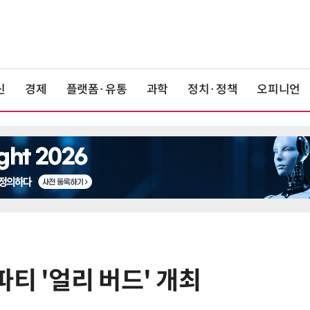
신
경제
플랫폼·유통
과학
정치·정책
오피니언
티 '얼리 버드' 개최
6
카카오, 역대 최대 분기 실적…카톡
에 쿠팡이츠 연동해 주문부터 결제