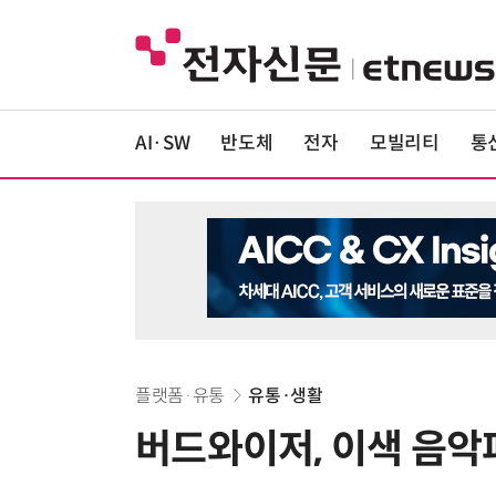
AI·SW
반도체
전자
모빌리티
통
플랫폼·유통
유통·생활
버드와이저, 이색 음악파