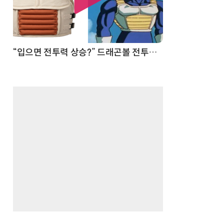
 순간
“입으면 전투력 상승?” 드래곤볼 전투복 닮은 중량조끼