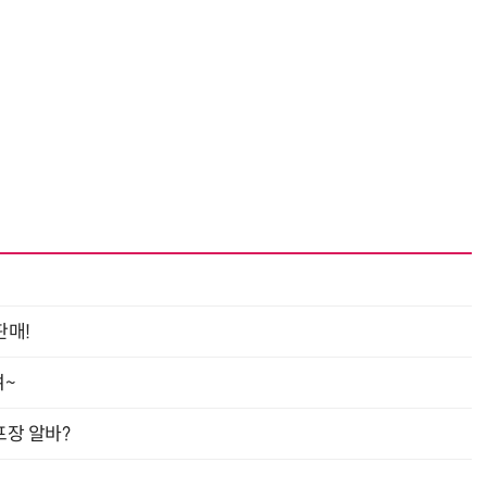
“계속 쫓아왔다”…도망치던 우크라 민간인 공격한 러 자폭 드론
진정한 우정?…친구 구하려다 둘 다 의자 틈에 목이 낀
판매!
여~
프장 알바?