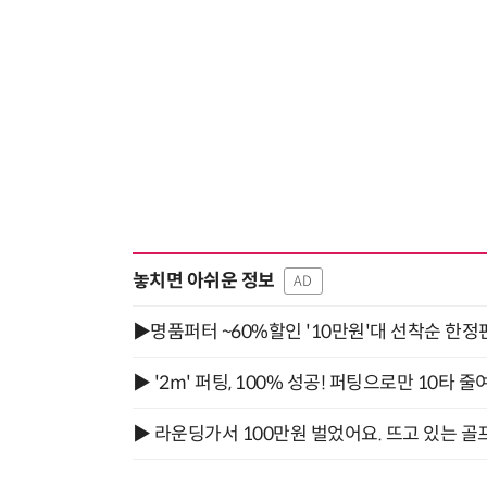
놓치면 아쉬운 정보
AD
▶명품퍼터 ~60%할인 '10만원'대 선착순 한정
▶ '2m' 퍼팅, 100% 성공! 퍼팅으로만 10타 줄
▶ 라운딩가서 100만원 벌었어요. 뜨고 있는 골