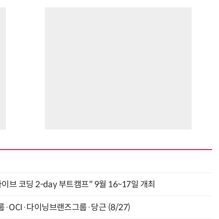
바이브 코딩 2-day 부트캠프" 9월 16~17일 개최
룹·OCI·다이닝브랜즈그룹·당근 (8/27)