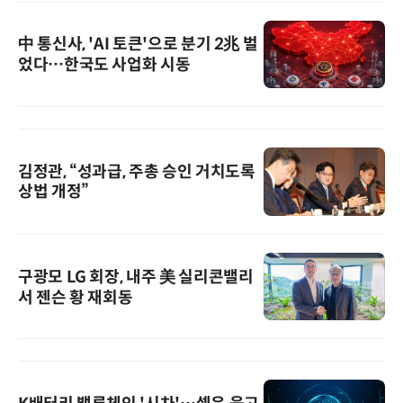
中 통신사, 'AI 토큰'으로 분기 2兆 벌
었다…한국도 사업화 시동
김정관, “성과급, 주총 승인 거치도록
상법 개정”
구광모 LG 회장, 내주 美 실리콘밸리
서 젠슨 황 재회동