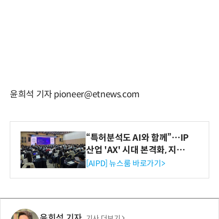
윤희석 기자 pioneer@etnews.com
“특허분석도 AI와 함께”…IP
산업 'AX' 시대 본격화, 지식
재산처 1호 AI IP데이터분석
[AIPD] 뉴스룸 바로가기>
사 탄생
윤희석 기자
기사 더보기