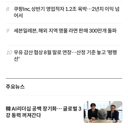
8
쿠팡Inc, 상반기 영업적자 1.2조 육박…2년치 이익 넘
어서
9
세븐일레븐, 해외 지역 명물 라면 판매 300만개 돌파
10
우유 감산 협상 8월 말로 연장…산정 기준 놓고 '평행
선'
주요뉴스
韓 AI리더십 공백 장기화… 글로벌 3
강 동력 꺼져간다