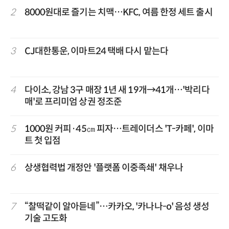
2
8000원대로 즐기는 치맥…KFC, 여름 한정 세트 출시
3
CJ대한통운, 이마트24 택배 다시 맡는다
4
다이소, 강남 3구 매장 1년 새 19개→41개…'박리다
매'로 프리미엄 상권 정조준
5
1000원 커피·45㎝ 피자…트레이더스 'T-카페', 이마
트 첫 입점
6
상생협력법 개정안 '플랫폼 이중족쇄' 채우나
7
“찰떡같이 알아듣네”…카카오, '카나나-o' 음성 생성
기술 고도화