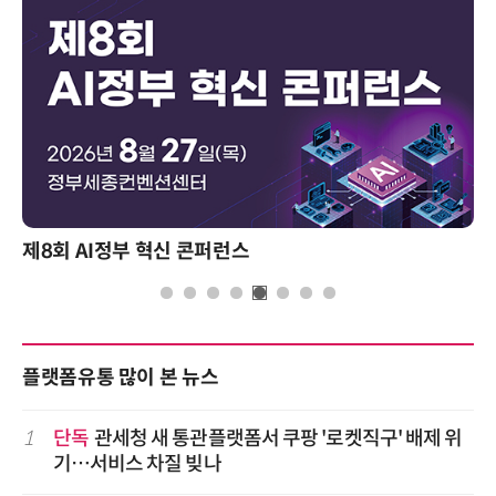
제8회 AI정부 혁신 콘퍼런스
플랫폼유통 많이 본 뉴스
1
단독
관세청 새 통관플랫폼서 쿠팡 '로켓직구' 배제 위
기…서비스 차질 빚나