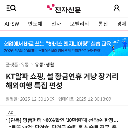
AI·SW
반도체
전자
모빌리티
통신
경제
플랫폼·유통
유통·생활
KT알파 쇼핑, 설 황금연휴 겨냥 장거리
해외여행 특집 편성
발행일 : 2025-12-30 13:09
업데이트 : 2025-12-30 13:09
[단독] 명품퍼터 ~60%할인 '10만원'대 선착순 한정판매!