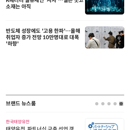
K배터리 밸류체인 '시차'…셀은 웃고
소재는 아직
반도체 성장에도 '고용 한파'…올해
취업자 증가 전망 10만명대로 대폭
'하향'
브랜드 뉴스룸
한국태양유전
태양유전, 파트너십 구축 선언 갱