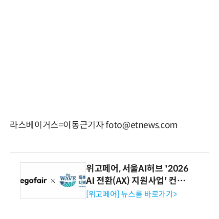
라스베이거스=이동근기자 foto@etnews.com
위고페어, 서울AI허브 '2026
AI 전환(AX) 지원사업' 컨소
시엄 선정
[위고페어] 뉴스룸 바로가기>