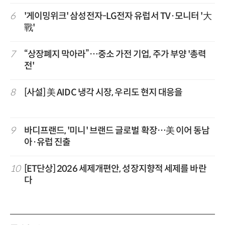
6
'게이밍위크' 삼성전자-LG전자 유럽서 TV·모니터 '大
戰'
7
“상장폐지 막아라”…중소 가전 기업, 주가 부양 '총력
전'
8
[사설] 美 AIDC 냉각 시장, 우리도 현지 대응을
9
바디프랜드, '미니' 브랜드 글로벌 확장…美 이어 동남
아·유럽 진출
10
[ET단상] 2026 세제개편안, 성장지향적 세제를 바란
다