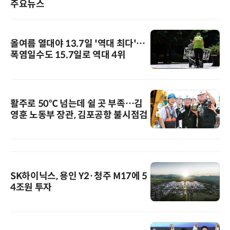
주요뉴스
올여름 열대야 13.7일 '역대 최다'…
폭염일수도 15.7일로 역대 4위
활주로 50℃ 넘는데 쉴 곳 부족…김
영훈 노동부 장관, 김포공항 불시점검
SK하이닉스, 용인 Y2·청주 M17에 5
4조원 투자