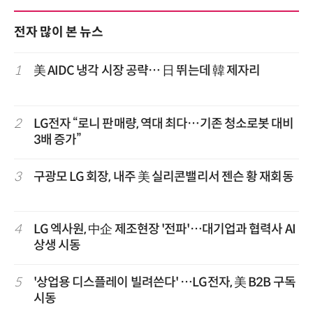
전자 많이 본 뉴스
1
美 AIDC 냉각 시장 공략… 日 뛰는데 韓 제자리
2
LG전자 “로니 판매량, 역대 최다…기존 청소로봇 대비
3배 증가”
3
구광모 LG 회장, 내주 美 실리콘밸리서 젠슨 황 재회동
4
LG 엑사원, 中企 제조현장 '전파'…대기업과 협력사 AI
상생 시동
5
'상업용 디스플레이 빌려쓴다' …LG전자, 美 B2B 구독
시동