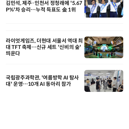
김민석, 제주·인천서 정청래에 '5.67
P%'차 승리…누적 득표도 金 1위
라이엇게임즈, 더현대 서울서 역대 최
대 TFT 축제…신규 세트 '신비의 숲'
띄운다
국립광주과학관, '여름방학 AI 탐사
대' 운영…10개 AI 동아리 참가