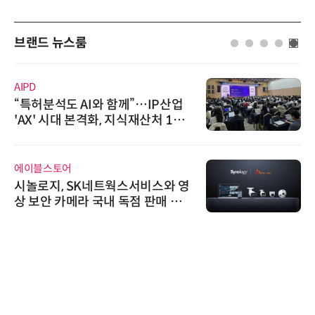
브랜드 뉴스룸
AIPD
“특허분석도 AI와 함께”…IP산업
'AX' 시대 본격화, 지식재산처 1호
AI IP데이터분석사 탄생
에이블스토어
시놀로지, SK네트웍스서비스와 영
상 보안 카메라 국내 독점 판매 파
트너십 체결